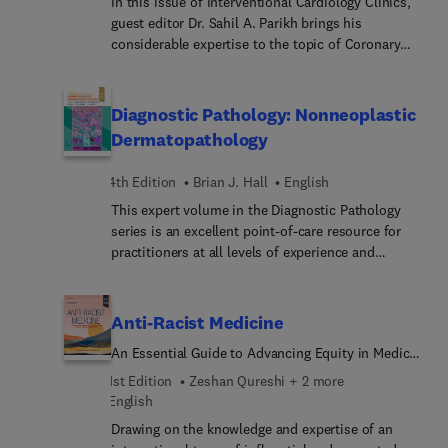
surgical care.
In this issue of Interventional Cardiology Clinics,
guest editor Dr. Sahil A. Parikh brings his
considerable expertise to the topic of Coronary
and Endovascular Stents. Top experts in the field
discuss key topics such as current generation
coronary drug eluting stents: summary of clinical
Diagnostic Pathology: Nonneoplastic
data; next generation drug delivery systems and
Dermatopathology
drugs for vascular intervention; endovascular drug
delivery from stents and balloons: what every
4th Edition
Brian J. Hall
English
interventionalist must know; and much more.
This expert volume in the Diagnostic Pathology
series is an excellent point-of-care resource for
practitioners at all levels of experience and
training. Covering virtually every entity in
inflammatory dermatopathology likely to be
encountered, it incorporates the most recent
Anti-Racist Medicine
clinical, pathologic, and molecular knowledge in
An Essential Guide to Advancing Equity in Medical
the field to provide a comprehensive overview of
Education, Research, Technology, Policy, and
all key issues relevant to today’s practice.
1st Edition
Zeshan Qureshi + 2 more
Practice
Succinctly written, richly illustrated, and easy to
English
use, Diagnostic Pathology: Nonneoplastic
Drawing on the knowledge and expertise of an
Dermatopathology, fourth edition, is a one-stop