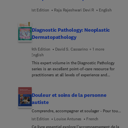
souhaitant acquérir des connaissances
airway procedures: proactive prevention and
spécifiques en réanimation.
emergency response; optimizing airway
1st Edition
Raja Rajeshwari Devi R
English
management for global health in low-resource
settings; and more.
Diagnostic Pathology: Neoplastic
Dermatopathology
4th Edition
David S. Cassarino + 1 more
English
This expert volume in the Diagnostic Pathology
series is an excellent point-of-care resource for
practitioners at all levels of experience and
training. Covering a broad array of cutaneous
neoplasms and their differential diagnoses, it
incorporates the most recent clinical, pathologic,
Douleur et soins de la personne
and molecular knowledge in the field to provide a
autiste
comprehensive overview of all key issues relevant
Comprendre, accompagner et soulager - Pour tous
to today’s practice. Succinctly written, richly
les professionnels de santé
illustrated, and easy to use, Diagnostic Pathology:
1st Edition
Louise Antunes
French
Neoplastic Dermatopathology, fourth edition, is a
Ce livre essentiel explore l’accompagnement de la