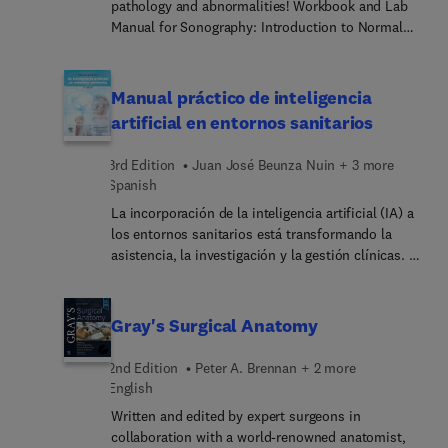
pathology and abnormalities! Workbook and Lab
Manual for Sonography: Introduction to Normal
Structure and Function, 6th Edition, complements
the textbook by reinforcing key visual concepts
and providing essential review tools to help you
Manual práctico de inteligencia
learn ultrasound anatomy and physiology.
artificial en entornos sanitarios
Featuring updated content aligned with the latest
ARDMS standards and AIUM guidelines, along with
3rd Edition
Juan José Beunza Nuin + 3 more
new line drawings and unlabeled images for
Spanish
hands-on practice, this manual effectively
La incorporación de la inteligencia artificial (IA) a
prepares you for recognizing pathology in
los entornos sanitarios está transformando la
advanced sonography courses.
asistencia, la investigación y la gestión clínicas. La
implantación de algoritmos para apoyo predictivo,
pronóstico y diagnóstico se sustenta en un
ecosistema tecnológico que integra el análisis de
Gray's Surgical Anatomy
grandes volúmenes de datos, la computación en la
nube, la conectividad de dispositivos (internet of
2nd Edition
Peter A. Brennan + 2 more
things), la sensorización y la gestión de
English
información en tiempo real. En el centro de esta
Written and edited by expert surgeons in
transformación se sitúa el aprendizaje automático
collaboration with a world-renowned anatomist,
y, más recientemente, la IA generativa y los