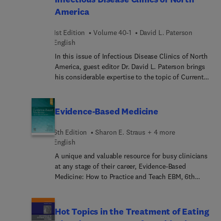
America
ultimately enhancing the quality of sleep and
overall health outcomes for individuals.
1st Edition
Volume 40-1
David L. Paterson
English
In this issue of Infectious Disease Clinics of North
America, guest editor Dr. David L. Paterson brings
his considerable expertise to the topic of Current
Management of Serious Bacterial Infections
Associated with Multi-Drug Resistance. Top
experts provide current reviews that highlight
Evidence-Based Medicine
innovative solutions to the treatment difficulties
faced by clinicians when they encounter multi-
6th Edition
Sharon E. Straus + 4 more
resistant bacteria. Articles cover management of
English
VRE infections; AMR in transplant recipients; rapid
A unique and valuable resource for busy clinicians
diagnostic strategies for antibiotic-resistant
at any stage of their career, Evidence-Based
bacteria causing bloodstream infection; current
Medicine: How to Practice and Teach EBM, 6th
management strategies for hypervirulent
Edition, is ideal for those who want to learn how
Klebsiella; current management of melioidosis;
to effectively practice and teach evidence-based
and more.
medicine (EBM). This classic introduction to EBM
Hot Topics in the Treatment of Eating
has been thoroughly updated from cover to cover,