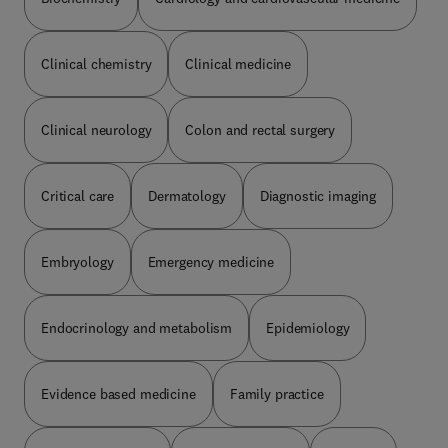
ciencias de la salud. Los autores, de diferentes
generaciones y con una intensa y prolongada
actividad asistencial y docente, son internistas
Clinical chemistry
Clinical medicine
convencidos de la importancia de la anamnesis y
la exploración física como fundamentos
imprescindibles para la correcta práctica
Clinical neurology
Colon and rectal surgery
asistencial en un entorno clínico cada vez más
instrumentalizado.
Critical care
Dermatology
Diagnostic imaging
Embryology
Emergency medicine
Endocrinology and metabolism
Epidemiology
Evidence based medicine
Family practice