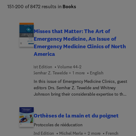
Netter Atlas of Human Anatomy, Braunwald's Heart 
151-200 of 8472 results in
Books
Disease, Goldman-Cecil Medicine, Osborn's Brain, 
Dermatology (Bolognia), Diagnostic Ultrasound 
(Rumack), The Harriet Lane Handbook, Fanaroff and 
Misses that Matter: The Art of
Martin's Neonatal-Perinatal Medicine, Ferri's Clinical 
Emergency Medicine, An Issue of
Advisor, Conn's Current Therapy, and more. 
Emergency Medicine Clinics of North
America
1st Edition
Volume 44-2
Semhar Z. Tewelde + 1 more
English
In this issue of Emergency Medicine Clinics, guest
editors Drs. Semhar Z. Tewelde and Whitney
Johnson bring their considerable expertise to the
topic of Misses that Matter: The Art of Emergency
Medicine. The concept of "misses that matter"
emphasizes the significance of paying attention
Orthèses de la main et du poignet
to, recognizing, and addressing small details to
Protocoles de rééducation
ensure comprehensive and effective patient care
during emergencies. In this issue, top experts
2nd Edition
Michel Merle + 2 more
French