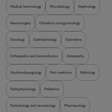
Medical terminology
Microbiology
Nephrology
Neurosurgery
Obstetrics and gynecology
Oncology
Ophthalmology
Optometry
Orthopedics and biomechanics
Osteopathy
Otorhinolaryngology
Pain medicine
Pathology
Pathophysiology
Pediatrics
Perinatology and neonatology
Pharmacology