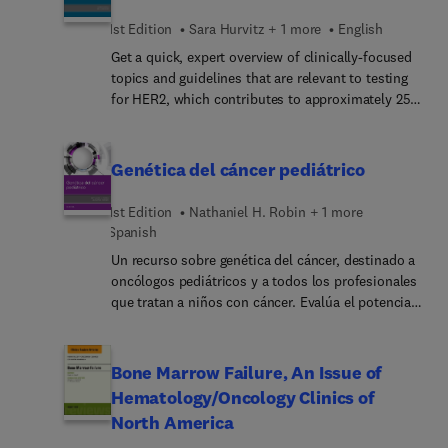
immune checkpoint inhibitors and presents this
oncología y médicos de atención primaria que
information in a compact, easy-to-digest resource.
tratan a supervivientes del cáncer.
1st Edition
Sara Hurvitz + 1 more
English
It’s an ideal concise reference for trainee and
Get a quick, expert overview of clinically-focused
practicing medical oncologists, as well as those in
topics and guidelines that are relevant to testing
research.
for HER2, which contributes to approximately 25%
of breast cancers today. This concise resource by
Drs. Sara Hurvitz, and Kelly McCann consolidates
today’s available information on this growing topic
Genética del cáncer pediátrico
into one convenient resource, making it an ideal,
easy-to-digest reference for practicing and trainee
1st Edition
Nathaniel H. Robin + 1 more
oncologists.
Spanish
Un recurso sobre genética del cáncer, destinado a
oncólogos pediátricos y a todos los profesionales
que tratan a niños con cáncer. Evalúa el potencial
de las pruebas genéticas, así como las
complejidades de elegir la prueba correcta,
analizar los resultados y proporcionar el mejor
Bone Marrow Failure, An Issue of
asesoramiento a las familias. Proporciona una
Hematology/Oncology Clinics of
gran cantidad de información sobre la genética del
North America
cáncer pediátrico, incluyendo la epidemiología y la