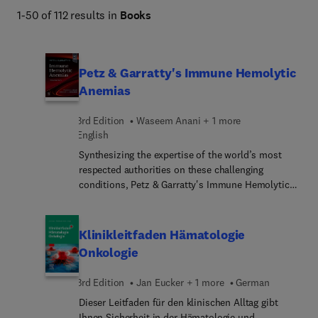
1-50 of 112 results in
Books
Petz & Garratty's Immune Hemolytic
Anemias
3rd Edition
Waseem Anani + 1 more
English
Synthesizing the expertise of the world’s most
respected authorities on these challenging
conditions, Petz & Garratty's Immune Hemolytic
Anemias, 3rd Edition, offers up-to-date,
comprehensive coverage for today’s clinical
hematologists, pathologists, transfusion medicine
Klinikleitfaden Hämatologie
fellows, residents, and laboratory healthcare
Onkologie
professionals. This extensively revised text
examines the selection and interpretation of
3rd Edition
Jan Eucker + 1 more
German
laboratory tests as well as all of today's best
Dieser Leitfaden für den klinischen Alltag gibt
diagnostic and treatment methods for the full
Ihnen Sicherheit in der Hämatologie und