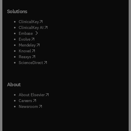
Solutions
(
opens in new tab/window
)
ClinicalKey
(
opens in new tab/window
)
ClinicalKey AI
(
opens in new tab/window
)
Embase
(
opens in new tab/window
)
Evolve
(
opens in new tab/window
)
Mendeley
(
opens in new tab/window
)
Knovel
(
opens in new tab/window
)
Reaxys
(
opens in new tab/window
)
ScienceDirect
About
(
opens in new tab/window
)
About Elsevier
(
opens in new tab/window
)
Careers
(
opens in new tab/window
)
Newsroom