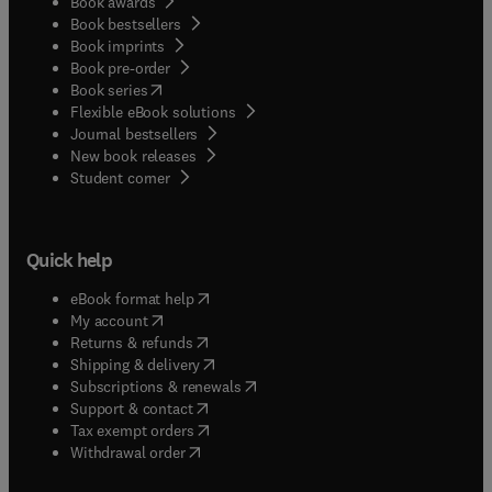
Book awards
Failure.
Book bestsellers
Book imprints
Book pre-order
(
opens in new tab/window
)
Book series
Flexible eBook solutions
Journal bestsellers
New book releases
(
opens in new tab/window
)
Student corner
Quick help
(
opens in new tab/window
)
eBook format help
(
opens in new tab/window
)
My account
(
opens in new tab/window
)
Returns & refunds
(
opens in new tab/window
)
Shipping & delivery
(
opens in new tab/window
)
Subscriptions & renewals
(
opens in new tab/window
)
Support & contact
(
opens in new tab/window
)
Tax exempt orders
Withdrawal order