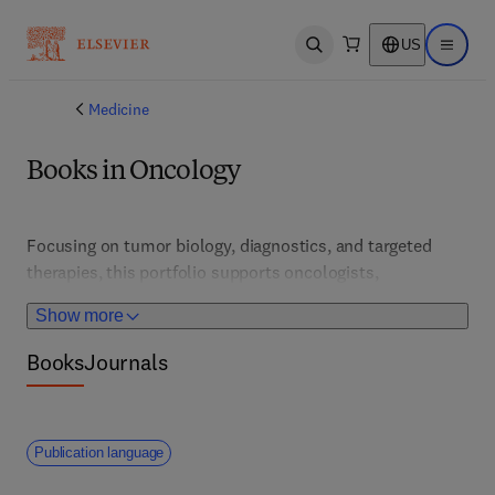
US
Open search
Open ma
Medicine
Books in Oncology
Focusing on tumor biology, diagnostics, and targeted 
therapies, this portfolio supports oncologists, 
researchers, and clinicians. It features innovations that 
Show more
improve cancer detection, personalized treatments, and 
survivorship care.
Books
Journals
Publication language