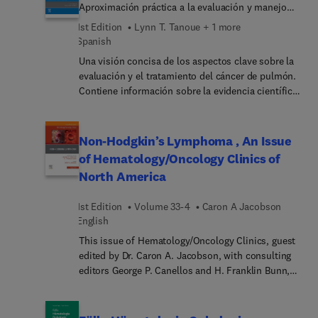
Aproximación práctica a la evaluación y manejo
Complications, Iron Deficiency and Teen Blood
clínicos basados en la evidencia
Donors, Advances in RBC Serology, Advances in
1st Edition
Lynn T. Tanoue + 1 more
Immunotherapy, Therapeutic Monoclonal Antibody
Spanish
Effect on RBC Compatibility Testing, Cell Therapy-
Una visión concisa de los aspectos clave sobre la
New Regulations and Standards, Alternatives to
evaluación y el tratamiento del cáncer de pulmón.
Platelet and RBC Transfusions, New Hemostatic
Contiene información sobre la evidencia científica
Agents, Tx Practices for Children with Cancer, and
de las prácticas actuales, así como las
Relevance of Cold Platelets and WB to the
perspectivas futuras en el campo de la oncología.
Bleeding Oncology Patient.
Abarca el diagnóstico y la evaluación de la
Non-Hodgkin’s Lymphoma , An Issue
enfermedad, así como las distintas posibilidades
of Hematology/Oncology Clinics of
de tratamiento y las opciones de atención integral
North America
para pacientes con cáncer de pulmón.
1st Edition
Volume 33-4
Caron A Jacobson
English
This issue of Hematology/Oncology Clinics, guest
edited by Dr. Caron A. Jacobson, with consulting
editors George P. Canellos and H. Franklin Bunn,
will focus on Non-Hodgkin’s Lymphoma. Topics
include, but are not limited to: Ontogeny,
Genetics, Molecular Biology and Classification of B