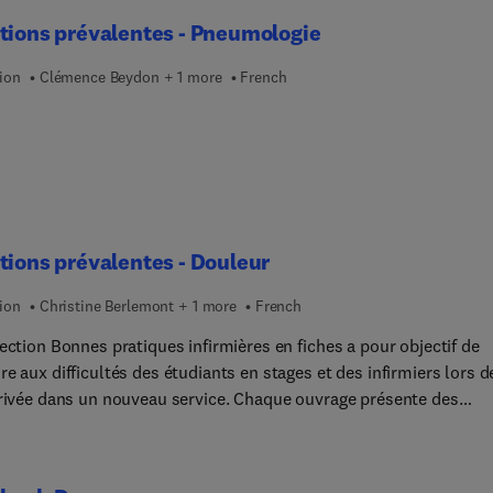
x, photographies et illustrations Les situations développées :
tions prévalentes - Pneumologie
ts vasculaires cérébraux - Epilepsie - Alzheimer - Parkinson -
e en plaque - Méningites-Encéphali... - Polyradiculonévrites
ion
Clémence Beydon + 1 more
French
matoires démyélinisantes - Migraine - SLA.
tions prévalentes - Douleur
ion
Christine Berlemont + 1 more
French
ection Bonnes pratiques infirmières en fiches a pour objectif de
e aux difficultés des étudiants en stages et des infirmiers lors d
rrivée dans un nouveau service. Chaque ouvrage présente des
ons cliniques prévalentes : en partant d’un patient type, les
ions développent les connaissances et compétences requises du
firmier afin de bien débuter dans un service de soins donné ou su