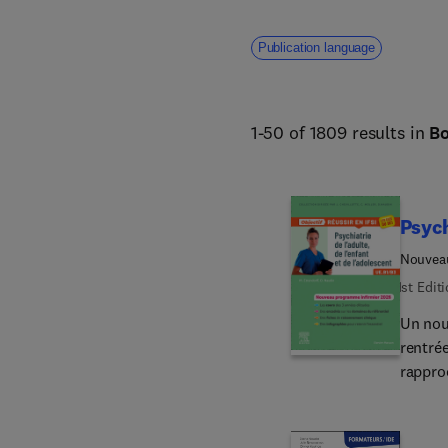
Publication language
1-50 of 1809 results in
B
Psych
Nouvea
1st Edit
Un nou
rentrée
rappro
propos
Réussi
thémat