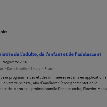
ooks
iatrie de l'adulte, de l'enfant et de l'adolescent
u programme 2026
ion
David Naudin + 1 more
French
veau programme des études infirmières est mis en application à 
 universitaire 2026, afin d’améliorer l’enseignementet de le
cher de la pratique professionnelle.Dans ce cadre, Elsevier-Mas
e une nouvelle collection conforme au référentiel 2026 : « Object
r en IFSI » qui développe de manière approfondie les différentes
iques du programme en abordant chaque domaine de façon