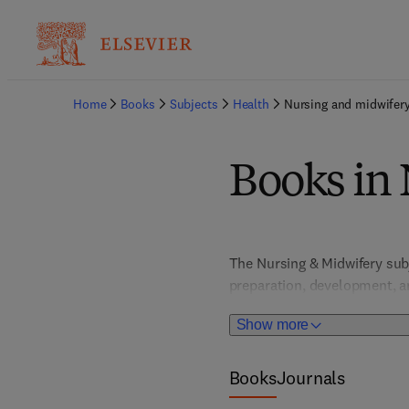
Home
Books
Subjects
Health
Nursing and midwifer
Books in
The Nursing & Midwifery sub
preparation, development, an
LPNs/LVNs, RNs, APRNs, and m
Show more
titles, Community Nursing,
Cardiac Life Support, Geront
Nurse Anesthesia, Psychiatr
Books
Journals