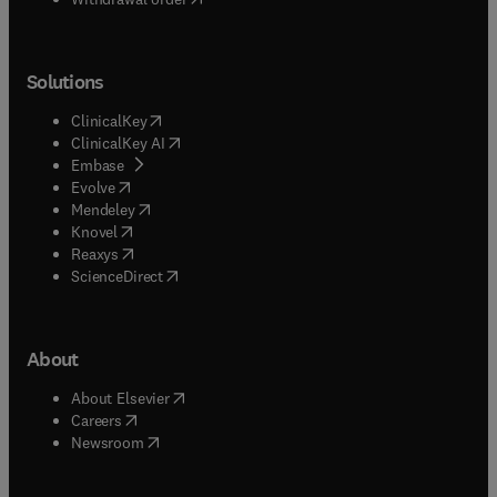
Solutions
(
opens in new tab/window
)
ClinicalKey
(
opens in new tab/window
)
ClinicalKey AI
(
opens in new tab/window
)
Embase
(
opens in new tab/window
)
Evolve
(
opens in new tab/window
)
Mendeley
(
opens in new tab/window
)
Knovel
(
opens in new tab/window
)
Reaxys
(
opens in new tab/window
)
ScienceDirect
About
(
opens in new tab/window
)
About Elsevier
(
opens in new tab/window
)
Careers
(
opens in new tab/window
)
Newsroom