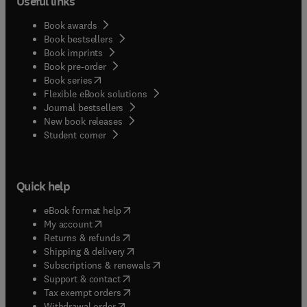
Useful links
Book awards
Book bestsellers
Book imprints
Book pre-order
(
opens in new tab/window
)
Book series
Flexible eBook solutions
Journal bestsellers
New book releases
(
opens in new tab/window
)
Student corner
Quick help
(
opens in new tab/window
)
eBook format help
(
opens in new tab/window
)
My account
(
opens in new tab/window
)
Returns & refunds
(
opens in new tab/window
)
Shipping & delivery
(
opens in new tab/window
)
Subscriptions & renewals
(
opens in new tab/window
)
Support & contact
(
opens in new tab/window
)
Tax exempt orders
Withdrawal order