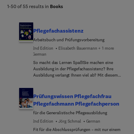
1-50 of 55 results in
Books
Pflegefachassistenz
Arbeitsbuch und Prüfungsvorbereitung
2nd Edition
Elisabeth Bauermann + 1 more
German
So macht das Lernen Spaß!Sie machen eine
Ausbildung in der Pflegefachassistenz? Ihre
Ausbildung verlangt Ihnen viel ab? Mit diesem
Arbeitsbuch können Sie sich hervorragend auf den
Unterricht, Klausuren oder Prüfungen vorbereiten.
Die lernfreundlichen Aufgaben erleichtern es Ihnen
Prüfungswissen Pflegefachfrau
den Stoff zu verinnerlichen. Lückentexte,
Pflegefachmann Pflegefachperson
Beschriftungsabbildu... Zuordnungsfragen und
für die Generalistische Pflegeausbildung
weitere tolle Features lockern den Lernstoff für Sie
auf. Dieses Buch hilft Ihnen so zu lernen, wie Sie
2nd Edition
Jörg Schmal
German
es für Ihren Abschluss brauchen.Neu in der 2.
Fit für die Abschlussprüfungen – mit nur einem
Auflage:Kapitel zum Lernen für die