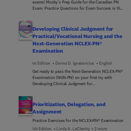
exams! Mosby's Prep Guide for the Canadian PN
Angela Silvestri, this book is part of the popular
Exam: Practice Questions for Exam Success is the
Saunders Pyramid to Success, which has helped
only concise examination study tool to focus
thousands of nurses pass the NCLEX-PN exam!
specifically on Canada’s Practical Nurse licensure
examination. Between the book and its
Developing Clinical Judgment for
accompanying website, this resource includes
Practical/Vocational Nursing and the
1,000 practice questions along with a detailed
Next-Generation NCLEX-PN®
rationale for each answer; it also provides valuable
Examination
test-taking tips and strategies. From Canadian
nursing experts Marianne Langille and Karen
1st Edition
Donna D. Ignatavicius
English
Katsademas, this self-study guide has everything
you need to be completely ready for your PN
Get ready to pass the Next-Generation NCLEX-PN®
exam.
Examination (NGN-PN) on your first try with
Developing Clinical Judgment for
Practical/Vocational Nursing and the Next-
Generation NCLEX-PN® Examination. Written by
renowned nursing education expert Donna D.
Prioritization, Delegation, and
Ignatavicius and a team of expert item writers, this
Assignment
practical workbook focuses on developing the
Practice Exercises for the NCLEX-RN® Examination
clinical reasoning skills you need to succeed on
the NGN-PN and in clinical practice. This
5th Edition
Linda A. LaCharity + 2 more