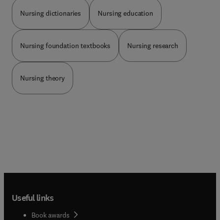
concepts, including pathophysiology and
Nursing dictionaries
Nursing education
diagnostics. Included for the first time is an
introduction to surface anatomy, while other
updating reflects current scientific knowledge and
Nursing foundation textbooks
Nursing research
developments, including coronavirus. Enhanced
learning features and an extensive online resource
help you grasp all the important areas.Like
millions of readers before you, you will treasure
Nursing theory
Ross & Wilson as a go-to resource that you will
refer to time and again to support this critical
aspect of your healthcare education.
Useful links
Book awards