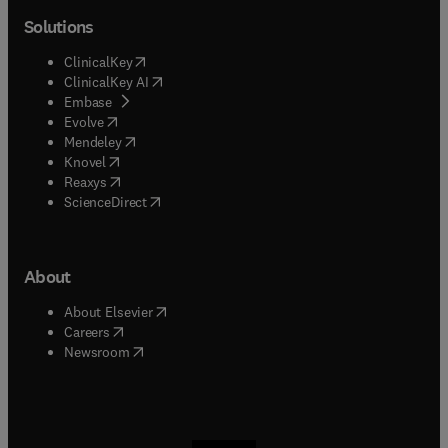
Solutions
(
opens in new tab/window
)
ClinicalKey
(
opens in new tab/window
)
ClinicalKey AI
(
opens in new tab/window
)
Embase
(
opens in new tab/window
)
Evolve
(
opens in new tab/window
)
Mendeley
(
opens in new tab/window
)
Knovel
(
opens in new tab/window
)
Reaxys
(
opens in new tab/window
)
ScienceDirect
About
(
opens in new tab/window
)
About Elsevier
(
opens in new tab/window
)
Careers
(
opens in new tab/window
)
Newsroom