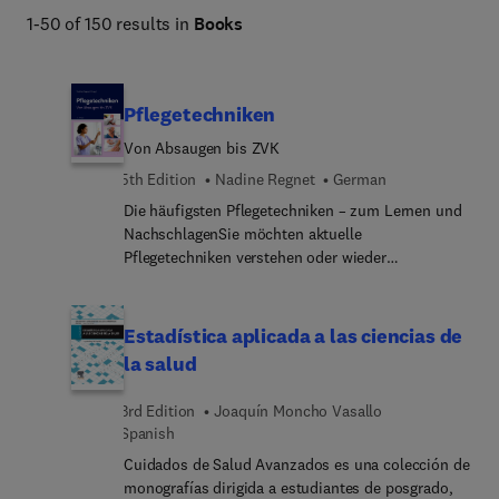
1-50 of 150 results in
Books
Pflegetechniken
Von Absaugen bis ZVK
5th Edition
Nadine Regnet
German
Die häufigsten Pflegetechniken – zum Lernen und
NachschlagenSie möchten aktuelle
Pflegetechniken verstehen oder wieder
auffrischen? Mit diesem Nachschlagewerk geht
das ganz leicht. Praxisnahe Anleitungen erklären
Ihnen Pflegehandlungen Schritt für Schritt, einfach
Estadística aplicada a las ciencias de
und verständlich und unter Berücksichtigung aller
la salud
Altersgruppen.Von A wie Absaugen, über B wie
Basale Stimulation, C wie Cardiotokografie bis zu
3rd Edition
Joaquín Moncho Vasallo
Z wie ZVK – Sie finden zu allen wichtigen
Spanish
Pflegehandlungen und -techniken eine prägnante
Cuidados de Salud Avanzados es una colección de
Beschreibung in Wort und Bild. So können Sie sich
monografías dirigida a estudiantes de posgrado,
auf Ihren nächsten Einsatz oder auf die Prüfung