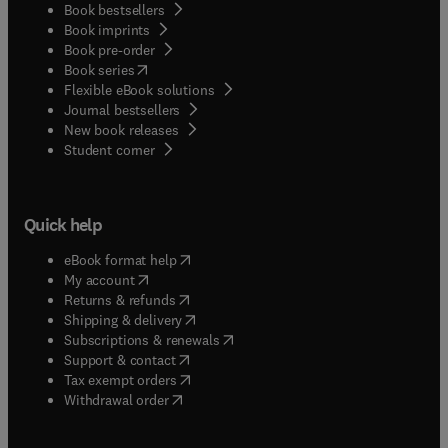
Book bestsellers
Book imprints
Book pre-order
(
opens in new tab/window
)
Book series
Flexible eBook solutions
Journal bestsellers
New book releases
(
opens in new tab/window
)
Student corner
Quick help
(
opens in new tab/window
)
eBook format help
(
opens in new tab/window
)
My account
(
opens in new tab/window
)
Returns & refunds
(
opens in new tab/window
)
Shipping & delivery
(
opens in new tab/window
)
Subscriptions & renewals
(
opens in new tab/window
)
Support & contact
(
opens in new tab/window
)
Tax exempt orders
Withdrawal order