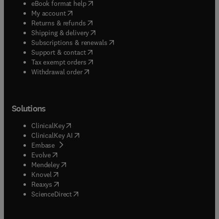
(
opens in new tab/window
)
eBook format help
(
opens in new tab/window
)
My account
(
opens in new tab/window
)
Returns & refunds
(
opens in new tab/window
)
Shipping & delivery
(
opens in new tab/window
)
Subscriptions & renewals
(
opens in new tab/window
)
Support & contact
(
opens in new tab/window
)
Tax exempt orders
Withdrawal order
Solutions
(
opens in new tab/window
)
ClinicalKey
(
opens in new tab/window
)
ClinicalKey AI
(
opens in new tab/window
)
Embase
(
opens in new tab/window
)
Evolve
(
opens in new tab/window
)
Mendeley
(
opens in new tab/window
)
Knovel
(
opens in new tab/window
)
Reaxys
(
opens in new tab/window
)
ScienceDirect