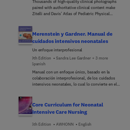
Thousands of high-quality clinical photographs
provide care for this unique patient population, in
paired with authoritative clinical content make
a full-color, easy-to-use single volume that
Zitelli and Davis' Atlas of Pediatric Physical
focuses on key areas of practice.
Diagnosis the trusted, go-to resource for residents
and physicians alike. In this thoroughly revised
8th Edition, Drs. Basil J. Zitelli, Sara C. McIntire,
Merenstein y Gardner. Manual de
Andrew J. Nowalk, and Jessica Garrison, provide a
cuidados intensivos neonatales
much-needed visual perspective on pediatric
Un enfoque interprofesional
illness, helping you hone your visual examination
skills and improve your diagnostic accuracy.
9th Edition
Sandra Lee Gardner + 3 more
Spanish
Manual con un enfoque único, basado en la
colaboración interprofesional, de los cuidados
intensivos neonatales, lo cual lo convierte en el
recurso ideal tanto para enfermeras neonatales
como para neonátologos. Obra con contenido
exhaustivo y meticulosamente actualizado, en el
Core Curriculum for Neonatal
que los profesionales de las unidades de cuidados
Intensive Care Nursing
intensivos neonatales pueden encontrar una guía
fiable que recoge la más reciente información
6th Edition
AWHONN
English
basada en la evidencia, guías clínicas y