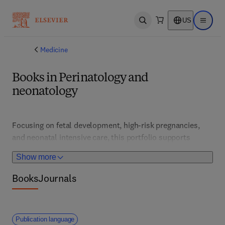
US
Open search
Open ma
Medicine
Books in Perinatology and
neonatology
Focusing on fetal development, high-risk pregnancies, 
and neonatal intensive care, this portfolio supports 
obstetricians and neonatologists. It features advances in 
Show more
monitoring, interventions, and neonatal outcomes.
Books
Journals
Publication language