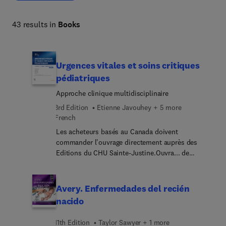
43 results in
Books
Urgences vitales et soins critiques
pédiatriques
Approche clinique multidisciplinaire
3rd Edition
Etienne Javouhey + 5 more
French
Les acheteurs basés au Canada doivent
commander l'ouvrage directement auprès des
Editions du CHU Sainte-Justine.Ouvra... de
référence en langue française, Urgences vitales et
soins critiques pédiatriques propose une synthèse
rigoureuse et actualisée des connaissances et des
Avery. Enfermedades del recién
pratiques dans le domaine de la réanimation et
nacido
des soins critiques de l’enfant.Entièrement
repensée près de vingt ans après la précédente
11th Edition
Taylor Sawyer + 1 more