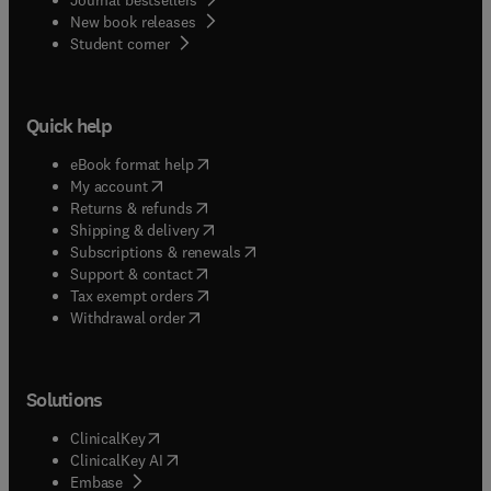
placenta et les annexes du fœtus, l’examen du
New book releases
fœtus normal, la surveillance de la croissance et
(
opens in new tab/window
)
Student corner
de la vitalité fœtale, la pathologie malformative
(huit chapitres), les anomalies chromosomiques,
les infections fœtales et les grossesses multiples.
Enfin, un nouveau chapitre est consacré
Quick help
l’échographie interventionnelle pendant la
grossesse.
(
opens in new tab/window
)
eBook format help
(
opens in new tab/window
)
My account
(
opens in new tab/window
)
Returns & refunds
(
opens in new tab/window
)
Shipping & delivery
(
opens in new tab/window
)
Subscriptions & renewals
(
opens in new tab/window
)
Support & contact
(
opens in new tab/window
)
Tax exempt orders
Withdrawal order
Solutions
(
opens in new tab/window
)
ClinicalKey
(
opens in new tab/window
)
ClinicalKey AI
(
opens in new tab/window
)
Embase