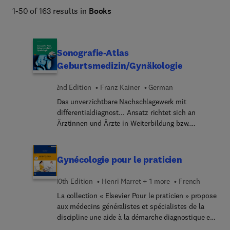
1-50 of 163 results in
Books
Sonografie-Atlas
Geburtsmedizin/Gynäkologie
2nd Edition
Franz Kainer
German
Das unverzichtbare Nachschlagewerk mit
differentialdiagnost... Ansatz richtet sich an
Ärztinnen und Ärzte in Weiterbildung bzw.
Fachärztinnen und Fachärzte der
Geburtsmedizin/Gynäk... an Hebammen sowie
Radiologinnen und Radiologen.Die
Gynécologie pour le praticien
Ultraschalldiagnosti... ist das wichtigste
bildgebende Verfahren in der Geburtsmedizin und
10th Edition
Henri Marret + 1 more
French
Frauenheilkunde. Die Bilderflut ist enorm, doch in
La collection « Elsevier Pour le praticien » propose
der Ausbildung bleibt oft wenig Zeit, den
aux médecins généralistes et spécialistes de la
diagnostischen Blick zu schulen. Der Schlüssel zur
discipline une aide à la démarche diagnostique et
richtigen Diagnose liegt darin, zu erkennen, was
thérapeutique, à la lumière des connaissances