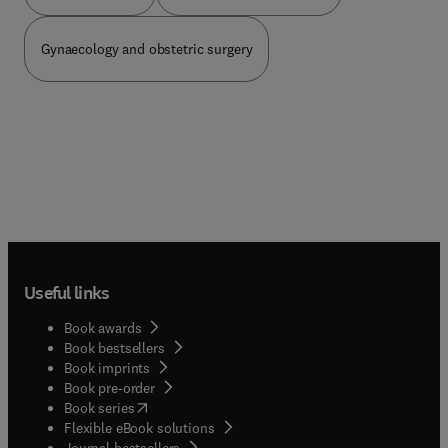
femmes et obstétriciens, spécialistes et
généralistes, à l’hôpital et en médecine de ville. La
Gynaecology and obstetric surgery
miniaturisation et la numérisation, la puissance de
calcul, la technologie des transducteurs, un peu
d’intelligence artificielle… l’ont rendue ubiquitaire
et incontournable. Ce précis d’imagerie
échographique couvre toute la surveillance de la
grossesse et il est le fruit d’une longue
collaboration (30 ans) entre obstétriciens et
radiologues. Cette 6ème édition présente une
importante mise à jour des textes, elle intègre les
dernières avancées techniques ainsi que les
recommandations de « bonnes pratiques », elle
compte plus de 2500 figures et images elles aussi
Useful links
largement renouvelées. L’édition numérique
associée permet une navigation rapide dans
Book awards
l’ensemble de l’ouvrage et une consultation en
Book bestsellers
mobilité. Le plan reste classique : les aspects
Book imprints
techniques et réglementaires de l’échographie
Book pre-order
pendant la grossesse, l’utérus gravide et les
(
opens in new tab/window
)
Book series
ovaires, le début de la grossesse et la GEU, le
Flexible eBook solutions
Journal bestsellers