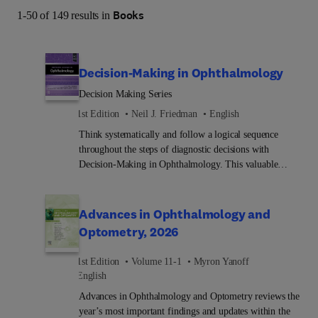
Books
1-50 of 149 results in
Decision-Making in Ophthalmology
Decision Making Series
1st Edition
Neil J. Friedman
English
Think systematically and follow a logical sequence
throughout the steps of diagnostic decisions with
Decision-Making in Ophthalmology. This valuable
resource is perfect for ophthalmologists and trainees, as
well as optometrists and primary care and emergency
medicine physicians who need to make informed
Advances in Ophthalmology and
decisions about their patients' care on a day-to-day basis.
Optometry, 2026
Practical and easy to use, it’s filled with work-up and
diagnostic algorithms that provide easy-to-follow
1st Edition
Volume 11-1
Myron Yanoff
guidance when encountering patients whose clinical
English
presentation is unfamiliar or complex. Each point-of-
Advances in Ophthalmology and Optometry reviews the
care algorithm represents a common ophthalmic
year’s most important findings and updates within the
problem or disease, and offers a concise visual