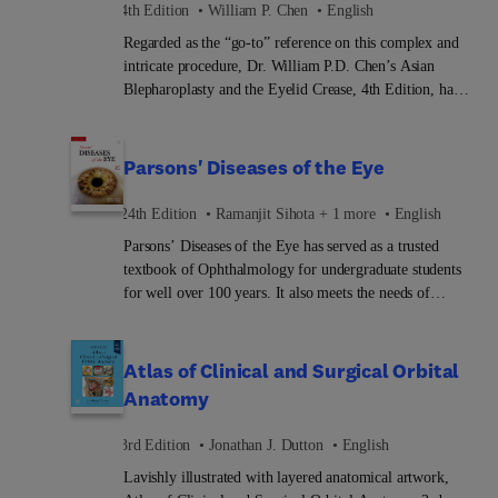
4th Edition
William P. Chen
English
every aspect of the field. From current imaging
Regarded as the “go-to” reference on this complex and
techniques to genetics and molecular biology to clinical
intricate procedure, Dr. William P.D. Chen’s Asian
pearls, Ocular Pathology provides the concise yet
Blepharoplasty and the Eyelid Crease, 4th Edition, has
complete information you need.
been thoroughly revised to include the most up-to-date
and authoritative information you need to expand your
practice or refine your skills. Ideal for plastic surgeons,
Parsons' Diseases of the Eye
ophthalmologists, and cosmetic dermatologic surgeons,
this unique multimedia resource offers comprehensive
24th Edition
Ramanjit Sihota + 1 more
English
coverage of eyelid anatomy, surgical approaches, and
Parsons’ Diseases of the Eye has served as a trusted
revision surgery—all highlighted by more than 450
textbook of Ophthalmology for undergraduate students
step-by-step illustrations and a comprehensive video
for well over 100 years. It also meets the needs of
program that provide operative guidance and illustrate
postgraduate students and practising clinicians as a
patient outcomes over time.
useful guide to basic concepts and a comprehensive
compendium of knowledge for ophthalmic care.First
Atlas of Clinical and Surgical Orbital
published in 1907, the book soon became a fundamental
Anatomy
text for students on account of its clear descriptive style
and thorough coverage of the practical aspects of ocular
3rd Edition
Jonathan J. Dutton
English
disorders. Over the years, the book has maintained its
Lavishly illustrated with layered anatomical artwork,
clinical relevance through periodic revisions with