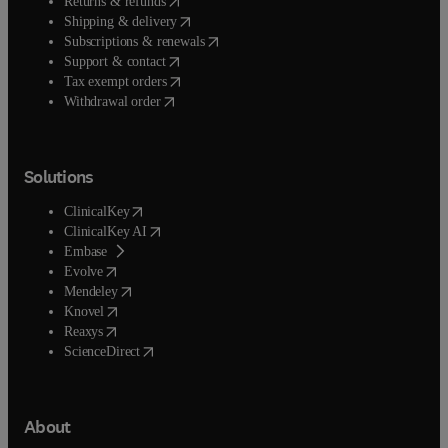
(
opens in new tab/window
)
Returns & refunds
(
opens in new tab/window
)
Shipping & delivery
(
opens in new tab/window
)
Subscriptions & renewals
(
opens in new tab/window
)
Support & contact
(
opens in new tab/window
)
Tax exempt orders
Withdrawal order
Solutions
(
opens in new tab/window
)
ClinicalKey
(
opens in new tab/window
)
ClinicalKey AI
(
opens in new tab/window
)
Embase
(
opens in new tab/window
)
Evolve
(
opens in new tab/window
)
Mendeley
(
opens in new tab/window
)
Knovel
(
opens in new tab/window
)
Reaxys
(
opens in new tab/window
)
ScienceDirect
About