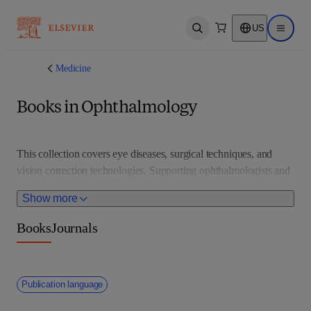
US
Open search
Open ma
Medicine
Books in Ophthalmology
This collection covers eye diseases, surgical techniques, and 
vision correction technologies. Supporting ophthalmologists and 
researchers, it features advances in diagnostics, laser treatments, 
Show more
and refractive surgery.
Books
Journals
Publication language