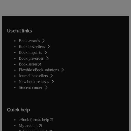
treatment, development, structure, function, and
pathophysiology. More than 300 global contributors
share their knowledge and expertise to create the most
comprehensive reference available on retina today.
Useful links
Book awards
Book bestsellers
Book imprints
Book pre-order
(
opens in new tab/window
)
Book series
Flexible eBook solutions
Journal bestsellers
New book releases
(
opens in new tab/window
)
Student corner
Quick help
(
opens in new tab/window
)
eBook format help
(
opens in new tab/window
)
My account