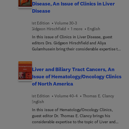
Berkowitz, identifies key areas of major progress
Disease, An Issue of Clinics in Liver
and controversy and invites preeminent
Disease
specialists to contribute original articles devoted
to these topics. These insightful overviews in
1st Edition
Volume 30-3
pediatrics inform and enhance clinical practice by
Gidgeon Hirschfield + 1 more
English
bringing concepts to a clinical level and exploring
their everyday impact on patient care.
In this issue of Clinics in Liver Disease, guest
editors Drs. Gidgeon Hirschfield and Aliya
Gulamhusein bring their considerable expertise to
the topic of Advances in Cholestatic Liver Disease.
Top experts discuss the pathophysiological basis
to chronic cholestasis alongside a review of the
Liver and Biliary Tract Cancers, An
patient journey from diagnostic approach,
Issue of Hematology/Oncology Clinics
differential causes, symptom burden,
of North America
complications, and end stage liver disease.
1st Edition
Volume 40-4
Thomas E. Clancy
English
In this issue of Hematology/Oncology Clinics,
guest editor Dr. Thomas E. Clancy brings his
considerable expertise to the topic of Liver and
Biliary Tract Cancers. From improved systemic