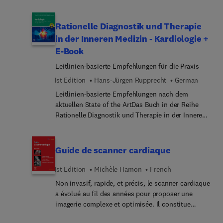
topic of Obstetrical Anesthesia. Top experts
discuss topics such as the anesthesiologist’s role
in trauma informed care; balancing
Rationelle Diagnostik und Therapie
anticoagulation and neuraxial procedures in the
in der Inneren Medizin - Kardiologie +
peripartum period; peripartum management for
E-Book
patients with opioid use disorder and/or on
medications for opioid use disorder; and more.
Leitlinien-basierte Empfehlungen für die Praxis
1st Edition
Hans-Jürgen Rupprecht
German
Leitlinien-basierte Empfehlungen nach dem
aktuellen State of the ArtDas Buch in der Reihe
Rationelle Diagnostik und Therapie in der Inneren
Medizin bietet Ihnen die ideale Lösung, um
diagnostische und therapeutische Entscheidungen
zielgerichtet und leitlinienkonform zu treffen.
Guide de scanner cardiaque
Dank übersichtlicher Entscheidungsbäume und
klar strukturierter Therapiealgorithmen finden Sie
1st Edition
Michèle Hamon
French
schnell den richtigen Weg zur Diagnose und
Non invasif, rapide, et précis, le scanner cardiaque
können Ihre Patientinnen und Patienten optimal
a évolué au fil des années pour proposer une
behandeln.Eine Auflistung der wichtigsten
imagerie complexe et optimisée. Il constitue
„Klinischen Symptome“ gibt Ihnen wertvolle
l'examen de choix pour déceler les anomalies
Hinweise, an welche Erkrankungen Sie denken