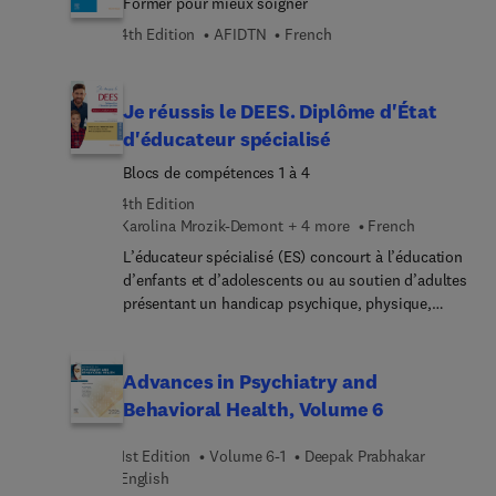
Former pour mieux soigner
Physiotherapeuten und für Medizinstudierende.
more.
4th Edition
AFIDTN
French
Je réussis le DEES. Diplôme d'État
d'éducateur spécialisé
Blocs de compétences 1 à 4
4th Edition
Karolina Mrozik-Demont + 4 more
French
L’éducateur spécialisé (ES) concourt à l’éducation
d’enfants et d’adolescents ou au soutien d’adultes
présentant un handicap psychique, physique,
intellectuel, des troubles du comportement ou qui
ont des difficultés d’insertion. Son rôle est de
préserver et de restaurer leur autonomie en les
Advances in Psychiatry and
valorisant par le biais d’activités socio-
Behavioral Health, Volume 6
éducatives.Le Diplôme d’État (DEES) s'inscrit
aujourd'hui dans un cadre rénové en 2025 : les
1st Edition
Volume 6-1
Deepak Prabhakar
référentiels évoluent, les enseignements se
English
structurent en blocs de compétences, et la