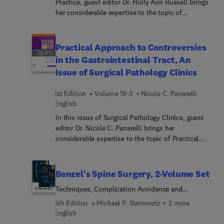
Practice, guest editor Dr. Holly Ann Russell brings
Entscheidungsbäume, prägnante Merksätze und
her considerable expertise to the topic of
nützliche Praxistipps für Ihren Arbeitsalltag.
Substance Use Disorder in Primary Care. Top
experts discuss a wide variety of substance use
disorder topics of importance to primary care
Practical Approach to Controversies
physicians, including stimulant use, drug screens,
in the Gastrointestinal Tract, An
harm reduction for the PCP; and many more.
Issue of Surgical Pathology Clinics
1st Edition
Volume 19-3
Nicole C. Panarelli
English
In this issue of Surgical Pathology Clinics, guest
editor Dr. Nicole C. Panarelli brings her
considerable expertise to the topic of Practical
Approach to Controversies in the Gastrointestinal
Tract. Top experts provide a critical analysis of the
literature surrounding evolving practices in
Benzel's Spine Surgery, 2-Volume Set
gastrointestinal pathology. Each article includes a
Techniques, Complication Avoidance and
balanced discussion of evidence that does or does
Management
not support current practice, and provides
6th Edition
Michael P. Steinmetz + 2 more
perspectives on imminent developments where
English
appropriate, all with an emphasis on use,