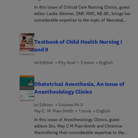
hormonales que afectan a la mujer. Se han
In this issue of Critical Care Nursing Clinics, guest
incorporado tres nuevos capitulos dedicados a
editor Leslie Altimier, DNP, RNC, NE-BC, brings her
ambitos de especial relevancia en la disciplina:
considerable expertise to the topic of Neonatal
"Consultas frecuentes en ginecologia en la
Nursing: Clinical Concepts and Practice
adolescencia", "Simulacion en ginecologia" y
Implications, Part 1. Top experts provide clinical
"Bioetica y ginecologia". La nueva edicion ofrece
reviews covering mother’s milk versus donor milk,
Textbook of Child Health Nursing I
acceso a la version digital ampliada en la que
retinopathy of prematurity, non-invasive
and II
junto al e-book, se ofrece un banco de preguntas
ventilation, management of peri-viable infants,
de autoevaluacion.
and much more, with a focus on best practices
1st Edition
Pity Koul + 2 more
English
and improving patient outcomes.
Obstetrical Anesthesia, An Issue of
Anesthesiology Clinics
1st Edition
Volume 44-3
May C. M. Pian-Smith + 1 more
English
In this issue of Anesthesiology Clinics, guest
editors Drs. May C M Pian-Smith and Christine
Warrickbring their considerable expertise to the