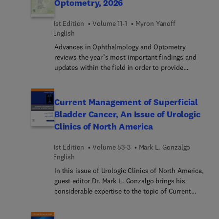
Optometry, 2026
surgeons, general surgeons, medical oncologists,
radiation oncologists, and basic scientists
1st Edition
Volume 11-1
Myron Yanoff
involved in the research of head and neck cancers.
English
Advances in Ophthalmology and Optometry
reviews the year’s most important findings and
updates within the field in order to provide
ophthalmologists and optometrists with the
current clinical information they need to improve
patient outcomes. A distinguished editorial board,
Current Management of Superficial
led by Dr. Myron Yanoff, identifies key areas of
Bladder Cancer, An Issue of Urologic
major progress and controversy and invites
Clinics of North America
preeminent specialists to contribute original
articles devoted to these topics. These insightful
1st Edition
Volume 53-3
Mark L. Gonzalgo
overviews in ophthalmology and optometry inform
English
and enhance clinical practice by bringing concepts
to a clinical level and exploring their everyday
In this issue of Urologic Clinics of North America,
impact on patient care.
guest editor Dr. Mark L. Gonzalgo brings his
considerable expertise to the topic of Current
Management of Superficial Bladder Cancer. Non–
muscle-invasive bladder cancer (NMIBC)