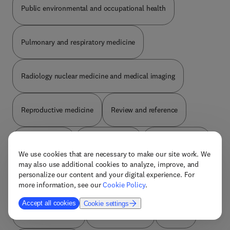
Public environmental and occupational health
Pulmonary and respiratory medicine
Radiology nuclear medicine and medical imaging
Reproductive medicine
Review and reference
Rheumatology
Social medicine
Sports medicine
We use cookies that are necessary to make our site work. We
may also use additional cookies to analyze, improve, and
personalize our content and your digital experience. For
Substance abuse
Surgery
Thoracic surgery
more information, see our
Cookie Policy
.
Accept all cookies
Cookie settings
Tropical medicine
Ultrasonography
Urology