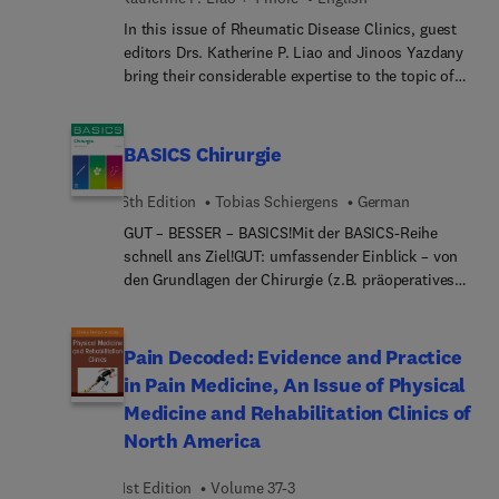
In this issue of Rheumatic Disease Clinics, guest
editors Drs. Katherine P. Liao and Jinoos Yazdany
bring their considerable expertise to the topic of
Artificial Intelligence in Rheumatology. Artificial
Intelligence (AI) in rheumatology is revolutionizing
the field by enhancing diagnostic accuracy,
BASICS Chirurgie
streamlining clinical workflows, and supporting
personalized treatment strategies. In this issue,
6th Edition
Tobias Schiergens
German
top experts explore current topics such as AI
GUT – BESSER – BASICS!Mit der BASICS-Reihe
opportunities in rheumatology: a clinical data-
schnell ans Ziel!GUT: umfassender Einblick – von
focused introduction with a comment on LLMs;
den Grundlagen der Chirurgie (z.B. präoperatives
demystifying AI: key concepts with examples in
Management, Nahttechniken und
rheumatology; essential informatics tools and
Schmerztherapie) über die spezielle Chirurgie der
computing infrastructure for big data to advance
einzelnen Organsysteme, von Thorax- und
Pain Decoded: Evidence and Practice
AI in rheumatology; and many more.
Gefäßchirurgie, über Abdominal- und
in Pain Medicine, An Issue of Physical
Hernienchirurgie bis hin zur Kinderchirurgie sowie
Medicine and Rehabilitation Clinics of
Transplantationen.BE... gutes Verständnis der
North America
Zusammenhänge durch Fallbeispiele. Enthält alle
wichtigen Inhalte zur Vorbereitung auf die nächste
1st Edition
Volume 37-3
Prüfung.BASICS: auf das Wichtigste reduziert.