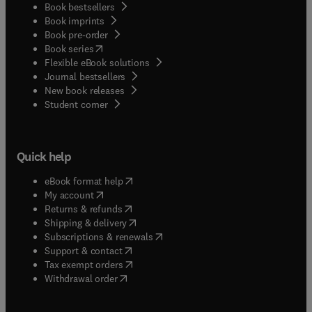
Book bestsellers
Book imprints
Book pre-order
(
opens in new tab/window
)
Book series
Flexible eBook solutions
Journal bestsellers
New book releases
(
opens in new tab/window
)
Student corner
Quick help
(
opens in new tab/window
)
eBook format help
(
opens in new tab/window
)
My account
(
opens in new tab/window
)
Returns & refunds
(
opens in new tab/window
)
Shipping & delivery
(
opens in new tab/window
)
Subscriptions & renewals
(
opens in new tab/window
)
Support & contact
(
opens in new tab/window
)
Tax exempt orders
Withdrawal order