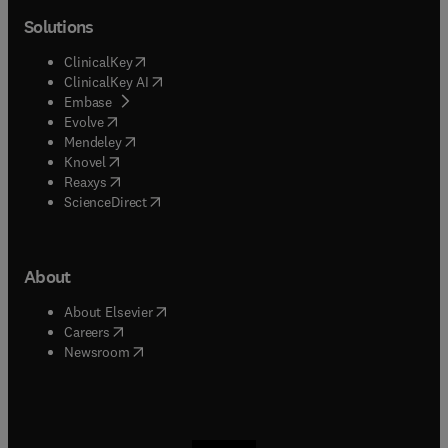
Solutions
(
opens in new tab/window
)
ClinicalKey
(
opens in new tab/window
)
ClinicalKey AI
(
opens in new tab/window
)
Embase
(
opens in new tab/window
)
Evolve
(
opens in new tab/window
)
Mendeley
(
opens in new tab/window
)
Knovel
(
opens in new tab/window
)
Reaxys
(
opens in new tab/window
)
ScienceDirect
About
(
opens in new tab/window
)
About Elsevier
(
opens in new tab/window
)
Careers
(
opens in new tab/window
)
Newsroom