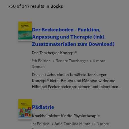
1-50 of 347 results in
Books
Der Beckenboden - Funktion,
Anpassung und Therapie (inkl.
Zusatzmaterialien zum Download)
Das Tanzberger-Konzept®
5th Edition
Renate Tanzberger + 4 more
German
Das seit Jahrzehnten bewährte Tanzberger-
Konzept® bietet Frauen und Männern wirksame
Hilfe bei Beckenbodenproblemen und Inkontinenz
– sowohl präventiv als auch rehabilitativ. Es richtet
sich an Physiotherapeutinnen und -therapeuten,
an Ärztinnen und Ärzte aus den Fachbereichen
Pädiatrie
Gynäkologie, Urogynäkologie, Urologie, Proktologie
Krankheitslehre für die Physiotherapie
sowie an Betroffene.Der ganzheitliche Ansatz des
Tanzberger-Konzepts® integriert Dehnungs-,
1st Edition
Ania Carolina Muntau + 1 more
Beweglichkeits- und Atemübungen, um die