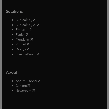
Solutions
(
opens in new tab/window
)
ClinicalKey
(
opens in new tab/window
)
ClinicalKey AI
(
opens in new tab/window
)
Embase
(
opens in new tab/window
)
Evolve
(
opens in new tab/window
)
Mendeley
(
opens in new tab/window
)
Knovel
(
opens in new tab/window
)
Reaxys
(
opens in new tab/window
)
ScienceDirect
About
(
opens in new tab/window
)
About Elsevier
(
opens in new tab/window
)
Careers
(
opens in new tab/window
)
Newsroom