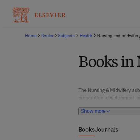
Home
Books
Subjects
Health
Nursing and midwifer
Books in
The Nursing & Midwifery sub
preparation, development, an
LPNs/LVNs, RNs, APRNs, and m
Show more
titles, Community Nursing,
Cardiac Life Support, Geront
Nurse Anesthesia, Psychiatr
Books
Journals