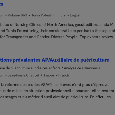
cs
ion
Volume 61-3
Tonia Poteat + 1 more
English
 issue of Nursing Clinics of North America, guest editors Linda M.
d Tonia Poteat bring their considerable expertise to the topic o
 for Transgender and Gender-Diverse People. Top experts review
actices in gender-affirming nursing care across the lifespan,
ing specifics about evidence-based perioperative care, primary ca
evention, chronic disease and stress, mental health, sexual healt
tions prévalentes AP/Auxiliaire de puériculture
productive health. This issue also provides an overview of the
al-legal landscape around gender-affirming care, as well as best
aire de puériculture auprès des enfants / Analyse de situations /
agnement / Soins
ces in nursing education for preparing pre-licensure and advance
ion
Jean-Pierre Chaubet + 1 more
French
ce nurses to care for transgender and gender-diverse populations
 la réforme des études AS/AP, les élèves n'ont plus d'épreuve
 de mises en situation professionnelle, pourtant elles restent au
s stages et du métier d'auxiliaire de puériculture. En effet, les
ions prévalentes ou emblématiques sont une aide pour aborder le
e compétences 2, les pathologies prévalentes et l'évaluation