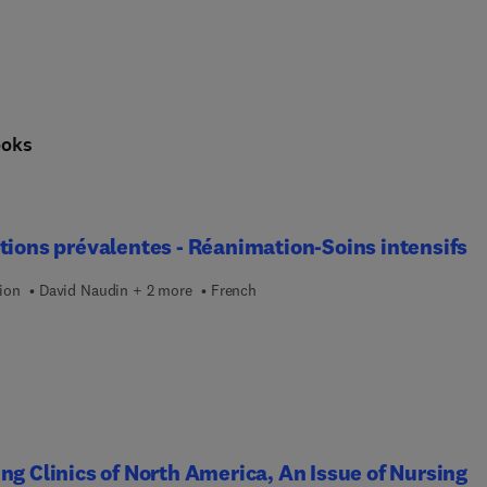
ooks
tions prévalentes - Réanimation-Soins intensifs
ion
David Naudin + 2 more
French
ng Clinics of North America, An Issue of Nursing