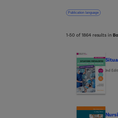
Publication language
1-50 of 1864 results in
B
Situa
2nd Edit
Nursi