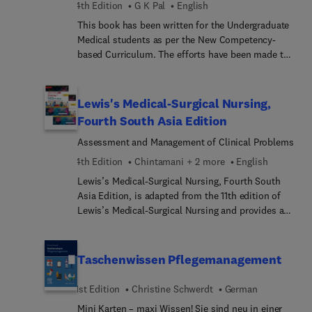
4th Edition
G K Pal
English
With illustrated, step-by-step guidelines, this book
This book has been written for the Undergraduate
makes it easy to learn important skills and
Medical students as per the New Competency-
procedures. Care plans are presented within a
based Curriculum. The efforts have been made to
nursing process framework that is coordinated
provide the concepts in all aspects of physiology
with clinical judgement, and case studies show
including the basic mechanisms, regulations and
how to apply concepts to nursing practice. From
integration of body functions. All the topics are
an expert author team led by Patricia Potter and
Lewis's Medical-Surgical Nursing,
clinically restructured, which emphasizes the
Anne Perry, this bestselling nursing textbook helps
Fourth South Asia Edition
importance of that chapter in learning medicine.
you develop the understanding and clinical
Assessment and Management of Clinical Problems
judgment you need to succeed in the classroom
and in your career.
4th Edition
Chintamani + 2 more
English
Lewis’s Medical-Surgical Nursing, Fourth South
Asia Edition, is adapted from the 11th edition of
Lewis’s Medical-Surgical Nursing and provides an
authoritative, comprehensive approach to
medical-surgical nursing/adult health nursing in a
concise and readable format. Content written and
Taschenwissen Pflegemanagement
reviewed by leading experts in the field ensures
that information is comprehensive, current, and
1st Edition
Christine Schwerdt
German
clinically accurate.
Mini Karten – maxi Wissen! Sie sind neu in einer