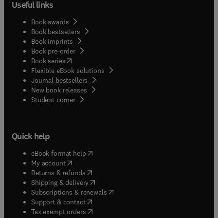
Useful links
Book awards
Book bestsellers
Book imprints
Book pre-order
(
opens in new tab/window
)
Book series
Flexible eBook solutions
Journal bestsellers
New book releases
(
opens in new tab/window
)
Student corner
Quick help
(
opens in new tab/window
)
eBook format help
(
opens in new tab/window
)
My account
(
opens in new tab/window
)
Returns & refunds
(
opens in new tab/window
)
Shipping & delivery
(
opens in new tab/window
)
Subscriptions & renewals
(
opens in new tab/window
)
Support & contact
(
opens in new tab/window
)
Tax exempt orders