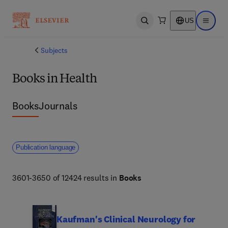
US
Open search
Open ma
Subjects
Books in Health
Books
Journals
Publication language
3601-3650 of 12424 results in
Books
Kaufman's Clinical Neurology for