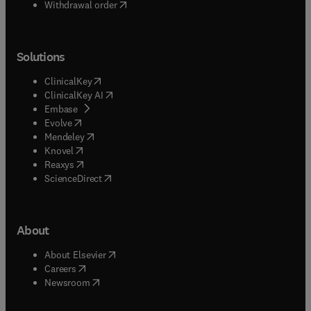
Withdrawal order
Solutions
(
opens in new tab/window
)
ClinicalKey
(
opens in new tab/window
)
ClinicalKey AI
(
opens in new tab/window
)
Embase
(
opens in new tab/window
)
Evolve
(
opens in new tab/window
)
Mendeley
(
opens in new tab/window
)
Knovel
(
opens in new tab/window
)
Reaxys
(
opens in new tab/window
)
ScienceDirect
About
(
opens in new tab/window
)
About Elsevier
(
opens in new tab/window
)
Careers
(
opens in new tab/window
)
Newsroom