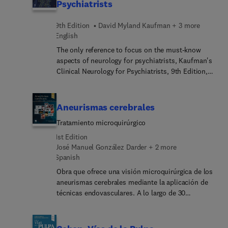
Psychiatrists
9th Edition
David Myland Kaufman + 3 more
English
The only reference to focus on the must-know
aspects of neurology for psychiatrists, Kaufman's
Clinical Neurology for Psychiatrists, 9th Edition,
brings you up to date with the knowledge you
need to excel on the American Board of Psychiatry
and Neurology and other examinations. It fully
Aneurismas cerebrales
covers the exam topics you’ll encounter, along
Tratamiento microquirúrgico
with new content, high-quality illustrations, and
multiple-choice questions. In addition, this book
1st Edition
prepares you for clinical work in the 21st century.
José Manuel González Darder + 2 more
Spanish
Obra que ofrece una visión microquirúrgica de los
aneurismas cerebrales mediante la aplicación de
técnicas endovasculares. A lo largo de 30
capítulos, los autores presentan los aspectos más
relevantes sobre la fisiopatología, el diagnósticos
y el manejo clínico y quirúrgico de los aneurismas