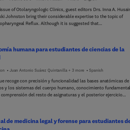
 issue of Otolaryngologic Clinics, guest editors Drs. Inna A. Husai
ki Johnston bring their considerable expertise to the topic of
opharyngeal Reflux. Although it is suggested that
opharyngeal reflux disease (LPRD) accounts for up to 30% of
ent otolaryngology visits, lack of formal diagnostic criteria, ease
, and varied treatment practices can lead to delay in care and hig
mía humana para estudiantes de ciencias de la
economic burden. In this edition, top experts review up-to-date
d
ation on pathophysiology of LPRD, including typical and atypical
tations, role of diagnostic testing, updated treatment guidelines
ion
Juan Antonio Suárez Quintanilla + 3 more
Spanish
ture directions of LPRD management.
ue recoge con precisión y funcionalidad las bases anatómicas de
os y los sistemas del cuerpo humano, conocimiento fundamenta
 comprensión del resto de asignaturas y el posterior ejercicio
docencia anatómica de los autores
 manera eficaz a los estudiantes de los grados de ciencias de la
que comienzan el estudio de esta disciplina, mostrándoles una
l de medicina legal y forense para estudiantes d
a aplicada a su futura profesión. Incluye 130 ilustraciones Nette
cina
ntribuyen a la explicación y la comprensión del contenido.