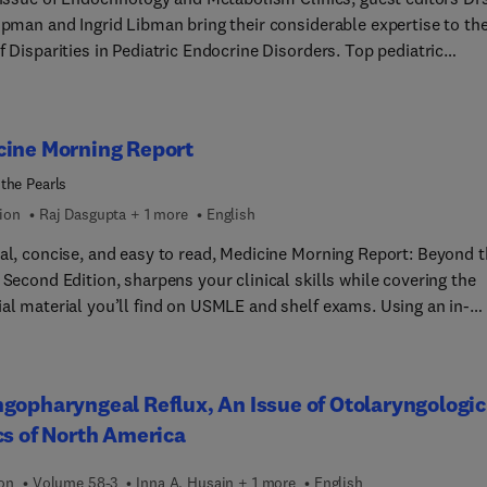
Lipman and Ingrid Libman bring their considerable expertise to th
f Disparities in Pediatric Endocrine Disorders. Top pediatric
ne experts discuss health disparities present in pediatric
inology and metabolism care, with the goal of achieving more
le patient care in the areas of diabetes, bone disease, puberty, a
cine Morning Report
d disease, and more.
the Pearls
ion
Raj Dasgupta + 1 more
English
cal, concise, and easy to read, Medicine Morning Report: Beyond 
 Second Edition, sharpens your clinical skills while covering the
ial material you’ll find on USMLE and shelf exams. Using an in-
ase format, it prepares you to correctly analyze a clinical vignet
style of a morning report conference, helping you formulate a
lly sound, evidence-based approach to realistic patient scenarios
gopharyngeal Reflux, An Issue of Otolaryngologic
lly revised edition contains updates from cover to cover, keeping
cs of North America
rent with new clinical guidelines and advances in internal medici
ion
Volume 58-3
Inna A. Husain + 1 more
English