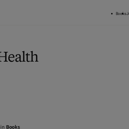
Books
J
 Health
 in
Books