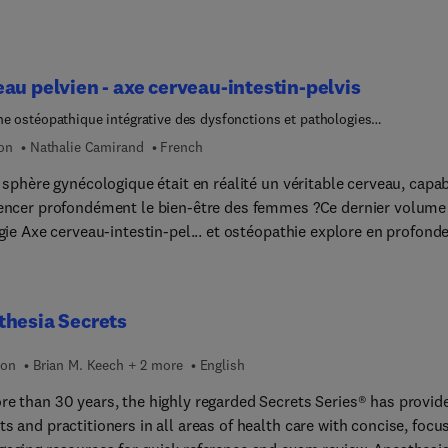
au pelvien - axe cerveau-intestin-pelvis
e ostéopathique intégrative des dysfonctions et pathologies
cologiques
ion
Nathalie Camirand
French
a sphère gynécologique était en réalité un véritable cerveau, capa
uencer profondément le bien-être des femmes ?Ce dernier volume
ogie Axe cerveau-intestin-pel... et ostéopathie explore en profond
ère gynécologique en tant que cerveau et son rôle central dans le
es urogynécologiques et les problématiques de fertilité.Ostéopat
 plus de 30 ans, Nathalie Camirand propose une compréhension
thesia Secrets
ative de ces déséquilibres, en mettant en lumière ce cerveau
u, doté d’une innervation autonome et d’une organisation
ion
Brian M. Keech + 2 more
English
ire spécifique, en constante interaction avec les cerveaux
alique et abdominal.S’appuyant sur les dernières données
re than 30 years, the highly regarded Secrets Series® has provid
ifiques, elle développe les fondements anatomiques et
s and practitioners in all areas of health care with concise, focu
logiques du cerveau pelvien et ses réseaux vasculaires. Elle