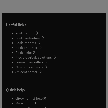
Useful links
Book awards
Book bestsellers
Book imprints
Book pre-order
(
opens in new tab/window
)
Book series
Flexible eBook solutions
Journal bestsellers
New book releases
(
opens in new tab/window
)
Student corner
Quick help
(
opens in new tab/window
)
eBook format help
(
opens in new tab/window
)
My account
(
opens in new tab/window
)
Returns & refunds