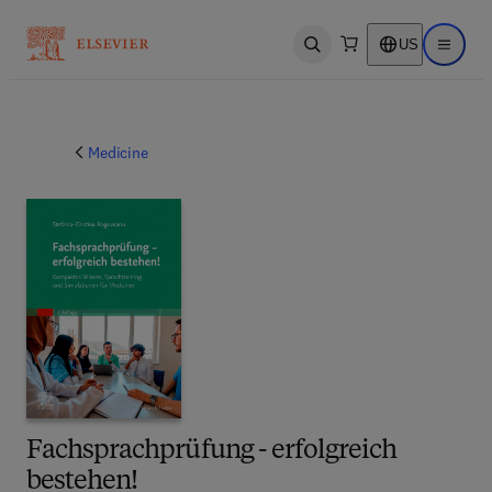
US
Open search
Open ma
Medicine
Fachsprachprüfung - erfolgreich
bestehen!