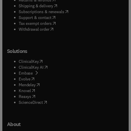
(
opens in new tab/window
)
Shipping & delivery
(
opens in new tab/window
)
Subscriptions & renewals
(
opens in new tab/window
)
Support & contact
(
opens in new tab/window
)
Tax exempt orders
Withdrawal order
Solutions
(
opens in new tab/window
)
ClinicalKey
(
opens in new tab/window
)
ClinicalKey AI
(
opens in new tab/window
)
Embase
(
opens in new tab/window
)
Evolve
(
opens in new tab/window
)
Mendeley
(
opens in new tab/window
)
Knovel
(
opens in new tab/window
)
Reaxys
(
opens in new tab/window
)
ScienceDirect
About