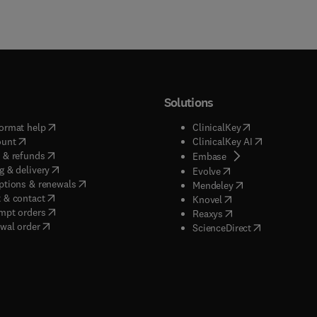
Solutions
(
opens in new tab/window
)
(
opens in new ta
ormat help
ClinicalKey
(
opens in new tab/window
)
(
opens in new
ount
ClinicalKey AI
(
opens in new tab/window
)
 & refunds
(
opens in new tab/w
Embase
(
opens in new tab/window
)
g & delivery
(
opens in new tab/wi
Evolve
(
opens in new tab/window
)
ptions & renewals
(
opens in new tab
Mendeley
(
opens in new tab/window
)
 & contact
(
opens in new tab/wi
Knovel
(
opens in new tab/window
)
mpt orders
(
opens in new tab/w
Reaxys
wal order
(
opens in new 
ScienceDirect