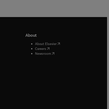
About
b/window
)
(
opens in new tab/window
)
About Elsevier
 tab/window
)
(
opens in new tab/window
)
Careers
(
opens in new tab/window
)
indow
)
Newsroom
ndow
)
/window
)
ndow
)
indow
)
tab/window
)