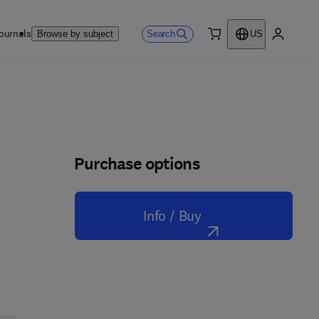
ournals
Search
Browse by subject
US
0 item
My accou
Purchase options
Info / Buy