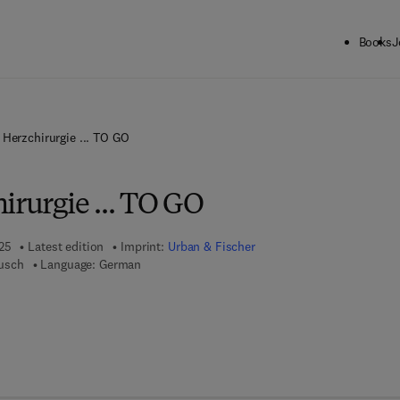
Books
J
 Herzchirurgie ... TO GO
irurgie ... TO GO
025
Latest edition
Imprint:
Urban & Fischer
usch
Language: German