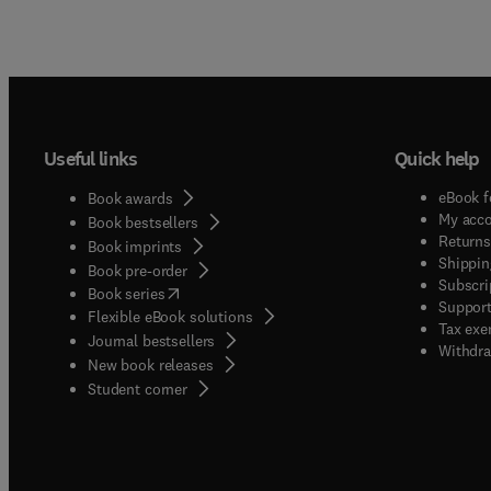
Useful links
Quick help
eBook f
Book awards
My acc
Book bestsellers
Returns
Book imprints
Shippin
Book pre-order
Subscri
(
opens in new tab/window
)
Book series
Support
Flexible eBook solutions
Tax exe
Journal bestsellers
Withdra
New book releases
(
opens in new tab/window
)
Student corner