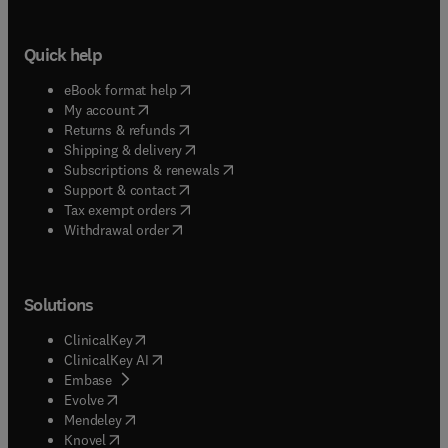
Quick help
(
opens in new tab/window
)
eBook format help
(
opens in new tab/window
)
My account
(
opens in new tab/window
)
Returns & refunds
(
opens in new tab/window
)
Shipping & delivery
(
opens in new tab/window
)
Subscriptions & renewals
(
opens in new tab/window
)
Support & contact
(
opens in new tab/window
)
Tax exempt orders
Withdrawal order
Solutions
(
opens in new tab/window
)
ClinicalKey
(
opens in new tab/window
)
ClinicalKey AI
(
opens in new tab/window
)
Embase
(
opens in new tab/window
)
Evolve
(
opens in new tab/window
)
Mendeley
(
opens in new tab/window
)
Knovel