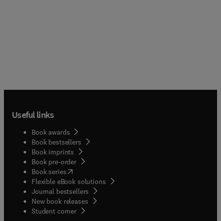
Useful links
Book awards
Book bestsellers
Book imprints
Book pre-order
(
opens in new tab/window
)
Book series
Flexible eBook solutions
Journal bestsellers
New book releases
(
opens in new tab/window
)
Student corner