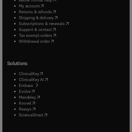
(
opens in new tab/window
)
My account
(
opens in new tab/window
)
Returns & refunds
(
opens in new tab/window
)
Shipping & delivery
(
opens in new tab/window
)
Subscriptions & renewals
(
opens in new tab/window
)
Support & contact
(
opens in new tab/window
)
Tax exempt orders
Withdrawal order
Solutions
(
opens in new tab/window
)
ClinicalKey
(
opens in new tab/window
)
ClinicalKey AI
(
opens in new tab/window
)
Embase
(
opens in new tab/window
)
Evolve
(
opens in new tab/window
)
Mendeley
(
opens in new tab/window
)
Knovel
(
opens in new tab/window
)
Reaxys
(
opens in new tab/window
)
ScienceDirect