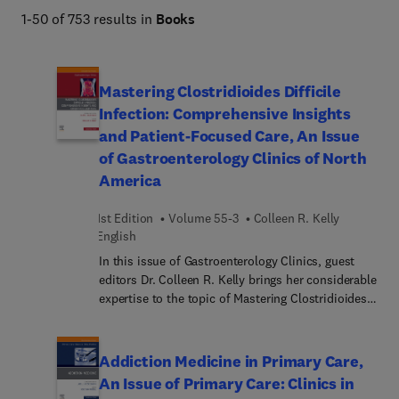
1-50 of 753 results in
Books
Mastering Clostridioides Difficile
Infection: Comprehensive Insights
and Patient-Focused Care, An Issue
of Gastroenterology Clinics of North
America
1st Edition
Volume 55-3
Colleen R. Kelly
English
In this issue of Gastroenterology Clinics, guest
editors Dr. Colleen R. Kelly brings her considerable
expertise to the topic of Mastering Clostridioides
difficile Infection: Comprehensive Insights and
Patient-Focused Care. Increasing rates of C.
difficile infection, specifically community-
Addiction Medicine in Primary Care,
acquired and multiply recurrent infections, have
An Issue of Primary Care: Clinics in
occurred over the past 20 years. In the era of