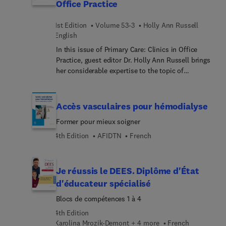
Office Practice
nucleic acid amplification-based testing,
diagnostic challenges have become apparent, and
1st Edition
Volume 53-3
Holly Ann Russell
making an accurate diagnosis is important given
English
newer therapeutic options for treatment and
prevention of recurrence. This issue provides the
In this issue of Primary Care: Clinics in Office
most current information on management of C.
Practice, guest editor Dr. Holly Ann Russell brings
difficile infection with the goal of improving
her considerable expertise to the topic of
patient outcomes.
Substance Use Disorder in Primary Care. Top
experts discuss a wide variety of substance use
disorder topics of importance to primary care
Accès vasculaires pour hémodialyse
physicians, including stimulant use, drug screens,
Former pour mieux soigner
harm reduction for the PCP; and many more.
4th Edition
AFIDTN
French
Je réussis le DEES. Diplôme d'État
d'éducateur spécialisé
Blocs de compétences 1 à 4
4th Edition
Karolina Mrozik-Demont + 4 more
French