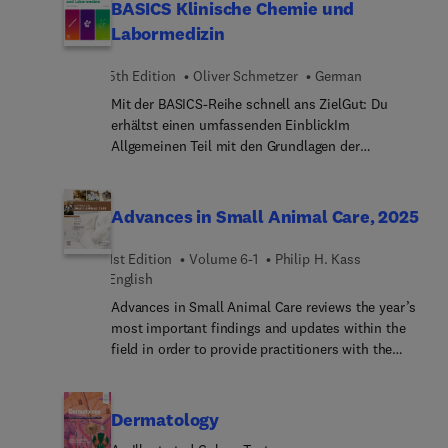
clinically relevant topics and novel areas in the
BASICS Klinische Chemie und
field, such as the gut microbiome, devices to
Labormedizin
monitor adherence to the gluten-free diet, celiac
disease in specific populations, non-celiac gluten
5th Edition
Oliver Schmetzer
German
sensitivity, and more.
Mit der BASICS-Reihe schnell ans ZielGut: Du
erhältst einen umfassenden EinblickIm
Allgemeinen Teil mit den Grundlagen der
apparativen Labordiagnostik für alle relevanten
Testverfahren inkl. Indikationen, Präanalytik,
rechtliche Bestimmungen und adäquatem
Advances in Small Animal Care, 2025
Nachuntersuchen.Der Spezielle Teil führt durch die
Laborparameter, erklärt deren Interpretation und
1st Edition
Volume 6-1
Philip H. Kass
geht neben Abweichungen vom Normalwert auch
English
auf mögliche Fehlerquellen ein.Besser:
Advances in Small Animal Care reviews the year’s
Fallbeispiele zum besseren Verständnis der
most important findings and updates within the
Zusammenhänge und Vorbereitung für die nächste
field in order to provide practitioners with the
Prüfung: alle wichtigen IMPP-Inhalte sind
current clinical information they need to improve
drin!BASICS: schneller Einstieg garantiert: pro
patient outcomes. A distinguished editorial board
Thema eine übersichtliche Doppelseite, viele
identifies key areas of major progress and
Dermatology
Abbildungen und die beliebte
controversy and invites preeminent specialists to
Zusammenfassung.BASI... Wesentliche zum