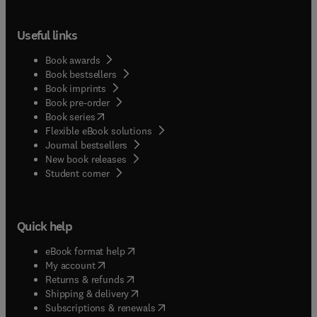
actualiza con rigor científico, pero de forma
didáctica y comprensible.
Useful links
Book awards
Book bestsellers
Book imprints
Book pre-order
(
opens in new tab/window
)
Book series
Flexible eBook solutions
Journal bestsellers
New book releases
(
opens in new tab/window
)
Student corner
Quick help
(
opens in new tab/window
)
eBook format help
(
opens in new tab/window
)
My account
(
opens in new tab/window
)
Returns & refunds
(
opens in new tab/window
)
Shipping & delivery
(
opens in new tab/window
)
Subscriptions & renewals