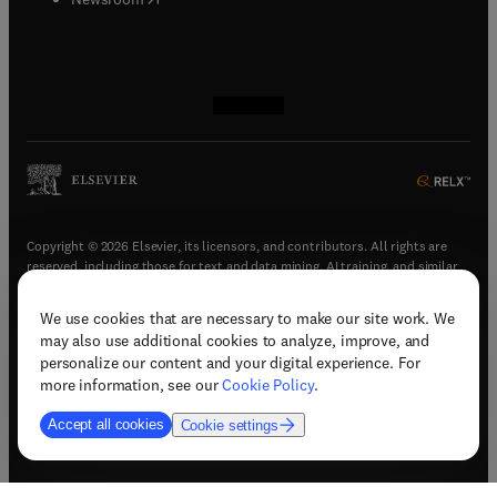
(
opens in new tab/window
(
opens in new tab/window
(
opens in new tab/window
(
opens in new tab/window
)
)
)
)
Copyright © 2026 Elsevier, its licensors, and contributors. All rights are
reserved, including those for text and data mining, AI training, and similar
technologies.
We use cookies that are necessary to make our site work. We
(
opens in new tab/window
)
Terms & conditions
may also use additional cookies to analyze, improve, and
(
opens in new tab/window
)
Privacy policy
personalize our content and your digital experience. For
(
opens in new tab/window
)
Accessibility statement
more information, see our
Cookie Policy
.
Cookie Settings
Accept all cookies
Cookie settings
(
opens in new tab/window
)
Support & contact