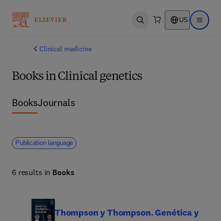
US
Open search
Open ma
Clinical medicine
Books in Clinical genetics
Books
Journals
Publication language
6 results in
Books
Thompson y Thompson. Genética y