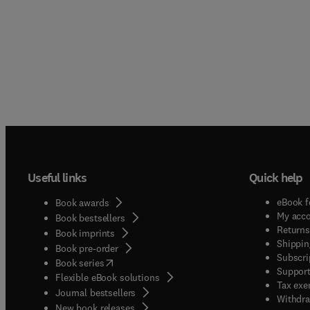
Useful links
Quick help
eBook f
Book awards
My acc
Book bestsellers
Returns
Book imprints
Shippin
Book pre-order
Subscri
(
opens in new tab/window
)
Book series
Support
Flexible eBook solutions
Tax exe
Journal bestsellers
Withdra
New book releases