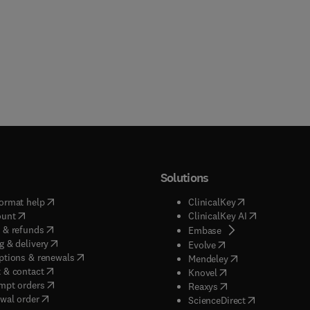
Solutions
(
opens in new tab/window
)
(
opens in new ta
ormat help
ClinicalKey
(
opens in new tab/window
)
(
opens in new
ount
ClinicalKey AI
(
opens in new tab/window
)
 & refunds
(
opens in new tab/w
Embase
(
opens in new tab/window
)
g & delivery
(
opens in new tab/wi
Evolve
(
opens in new tab/window
)
ptions & renewals
(
opens in new tab
Mendeley
(
opens in new tab/window
)
 & contact
(
opens in new tab/wi
Knovel
(
opens in new tab/window
)
mpt orders
(
opens in new tab/w
Reaxys
wal order
(
opens in new 
ScienceDirect