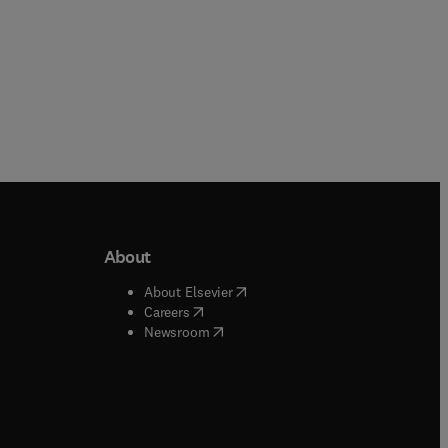
About
b/window
)
(
opens in new tab/window
)
About Elsevier
 tab/window
)
(
opens in new tab/window
)
Careers
(
opens in new tab/window
)
indow
)
Newsroom
ndow
)
/window
)
ndow
)
indow
)
tab/window
)