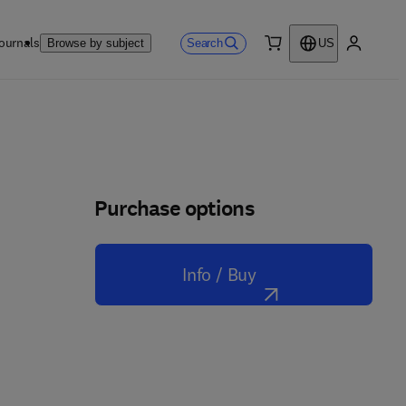
ournals
Search
Browse by subject
US
0 item
My accou
Purchase options
Info / Buy