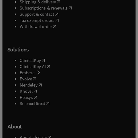
(
opens in new tab/window
)
Shipping & delivery
(
opens in new tab/window
)
Subscriptions & renewals
(
opens in new tab/window
)
Support & contact
(
opens in new tab/window
)
Tax exempt orders
Withdrawal order
Solutions
(
opens in new tab/window
)
ClinicalKey
(
opens in new tab/window
)
ClinicalKey AI
(
opens in new tab/window
)
Embase
(
opens in new tab/window
)
Evolve
(
opens in new tab/window
)
Mendeley
(
opens in new tab/window
)
Knovel
(
opens in new tab/window
)
Reaxys
(
opens in new tab/window
)
ScienceDirect
About
(
opens in new tab/window
)
About Elsevier