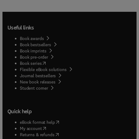
Useful links
Book awards
Book bestsellers
Book imprints
Book pre-order
(
opens in new tab/window
)
Book series
Flexible eBook solutions
Journal bestsellers
New book releases
(
opens in new tab/window
)
Student corner
Quick help
(
opens in new tab/window
)
eBook format help
(
opens in new tab/window
)
My account
(
opens in new tab/window
)
Returns & refunds