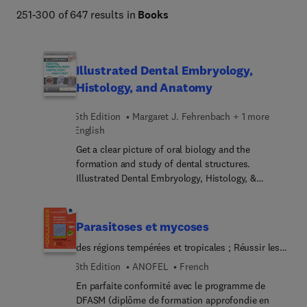
histology, embyology, & pathology; and more. Student 
251-300 of 647 results in
Books
titles also include study and review products for 
classroom exams and the INBDE, including flash cards, 
coloring book, dictionary, and drug reference. 
Illustrated Dental Embryology,
Histology, and Anatomy
5th Edition
Margaret J. Fehrenbach + 1 more
English
Get a clear picture of oral biology and the
formation and study of dental structures.
Illustrated Dental Embryology, Histology, &
Anatomy, 5th Edition is the ideal introduction to
one of the most foundational areas in the dental
professions – understanding the development,
Parasitoses et mycoses
cellular makeup, and physical anatomy of the head
des régions tempérées et tropicales ; Réussir les
and neck regions. Written in a clear, reader-friendly
ECNi
style, this text makes it easy for you to understand
6th Edition
ANOFEL
French
both basic science and clinical applications -
En parfaite conformité avec le programme de
putting the content into the context of everyday
DFASM (diplôme de formation approfondie en