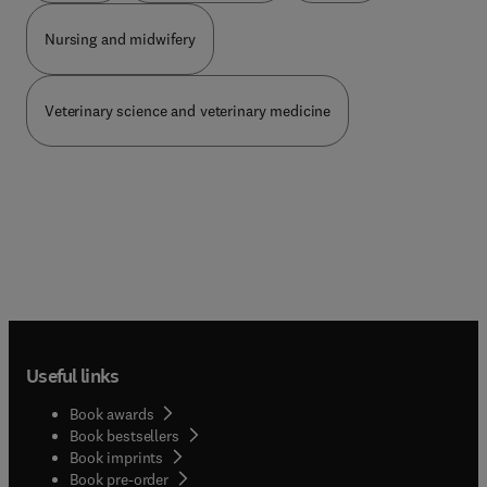
diagnostic différentiel selon la médecine chinoise
Nursing and midwifery
;• la mise en rapport avec le diagnostic différentiel
occidental ;• des cas cliniques ;• des aspects de
pronostic et de prévention.Cette nouvelle édition,
tout en couleurs, est enrichie de conseils cliniques
Veterinary science and veterinary medicine
ainsi que de photographies supplémentaires qui
sont une aide au diagnostic. Des « drapeaux
rouges » signalant les symptômes pouvant
nécessiter une orientation vers un praticien de
médecine occidentale ont aussi été ajoutés. Les
sections consacrées à la différenciation en
médecine occidentale et aux essais cliniques ont
été mises à jour, de même que les références.
Enfin, quatre nouvelles annexes ont été
ajoutées.L’ensemble de ces ajouts, la présentation
entièrement revue pour cette nouvelle édition, la
Useful links
riche iconographie et les nombreux encadrés
renforcent le caractère pratique et pédagogique de
Book awards
cet ouvrage.
Book bestsellers
Book imprints
Book pre-order