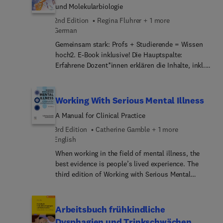
und Molekularbiologie
2nd Edition
Regina Fluhrer + 1 more
German
Gemeinsam stark: Profs + Studierende = Wissen
hoch2. E-Book inklusive! Die Hauptspalte:
Erfahrene Dozent*innen erklären die Inhalte, inkl.
Hinweisen auf naturwissenschaftlic... Grundlagen,
zahlreichen Fallbeispielen und klinischen Inhalten,
die deutlich machen, warum und wo Biochemie
Working With Serious Mental Illness
wichtig für Ärzt*innen ist, dazu über 650
A Manual for Clinical Practice
großartige Abbildungen mit einheitlichem
Farbschema und Fragen am Kapitelende zum
3rd Edition
Catherine Gamble + 1 more
Selbsttest. Neu in der 2. Auflage: Intensivierung
English
der klinischen Bezüge, Darstellung der relevanten
When working in the field of mental illness, the
Fokuserkrankungen aus dem neuen
best evidence is people’s lived experience. The
Gegenstandskatalog, Verzeichnisse für klinische
third edition of Working with Serious Mental
Bezüge (erweitert), Wirkstoffe (neu) und reguläres
Illness maintains its focus on research data, but
Register (bearbeitet). Kapitel zu den
this is framed by patients’ personal perspectives
Kohlenhydraten überarbeitet, gesamter Inhalt
to provide clear, practical advice for
Arbeitsbuch frühkindliche
korrigiert und aktualisiert. Inklusive: Ihr E-Book
practitioners.Aimed at nurses and healthcare
Dysphagien und Trinkschwächen
bietet Ihnen zahlreiche wertvolle Funktionalitäten