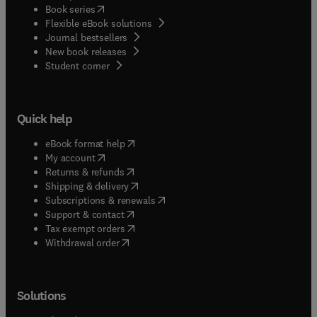
(
opens in new tab/window
)
Book series
Flexible eBook solutions
Journal bestsellers
New book releases
(
opens in new tab/window
)
Student corner
Quick help
(
opens in new tab/window
)
eBook format help
(
opens in new tab/window
)
My account
(
opens in new tab/window
)
Returns & refunds
(
opens in new tab/window
)
Shipping & delivery
(
opens in new tab/window
)
Subscriptions & renewals
(
opens in new tab/window
)
Support & contact
(
opens in new tab/window
)
Tax exempt orders
Withdrawal order
Solutions