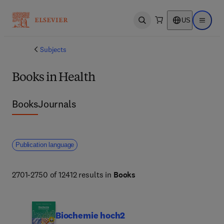
US
Open search
Open ma
Subjects
Books in Health
Books
Journals
Publication language
2701-2750 of 12412 results in
Books
Biochemie hoch2