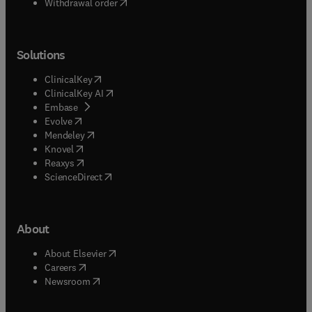
Withdrawal order
Solutions
(
opens in new tab/window
)
ClinicalKey
(
opens in new tab/window
)
ClinicalKey AI
(
opens in new tab/window
)
Embase
(
opens in new tab/window
)
Evolve
(
opens in new tab/window
)
Mendeley
(
opens in new tab/window
)
Knovel
(
opens in new tab/window
)
Reaxys
(
opens in new tab/window
)
ScienceDirect
About
(
opens in new tab/window
)
About Elsevier
(
opens in new tab/window
)
Careers
(
opens in new tab/window
)
Newsroom