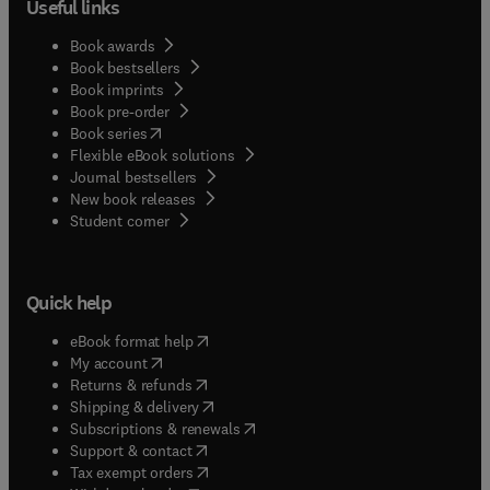
Useful links
Book awards
Book bestsellers
Book imprints
Book pre-order
(
opens in new tab/window
)
Book series
Flexible eBook solutions
Journal bestsellers
New book releases
(
opens in new tab/window
)
Student corner
Quick help
(
opens in new tab/window
)
eBook format help
(
opens in new tab/window
)
My account
(
opens in new tab/window
)
Returns & refunds
(
opens in new tab/window
)
Shipping & delivery
(
opens in new tab/window
)
Subscriptions & renewals
(
opens in new tab/window
)
Support & contact
(
opens in new tab/window
)
Tax exempt orders