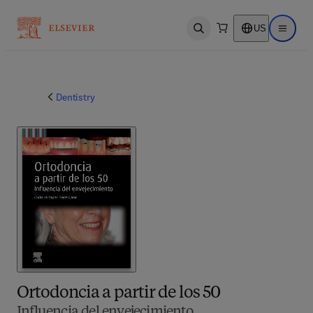
US
Open search
Open ma
Dentistry
Ortodoncia a partir de los 50
Influencia del envejecimiento