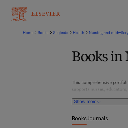
Home
Books
Subjects
Health
Nursing and midwifer
Books in 
This comprehensive portfolio 
supports nurses, educators, 
Show more
Books
Journals