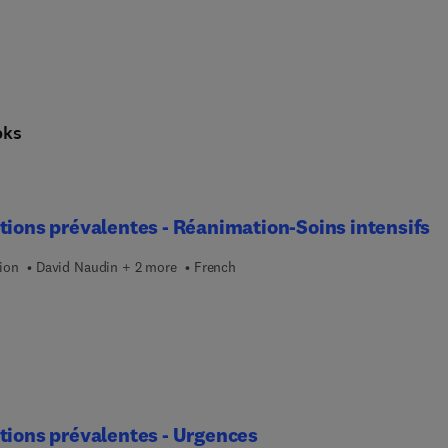
oks
tions prévalentes - Réanimation-Soins intensifs
ion
David Naudin + 2 more
French
tions prévalentes - Urgences