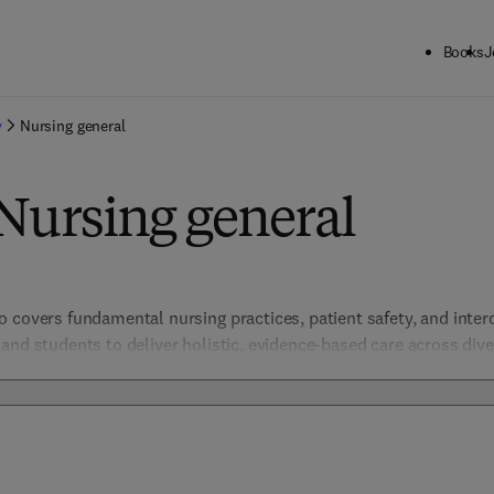
Books
J
y
Nursing general
Nursing general
covers fundamental nursing practices, patient safety, and interdis
and students to deliver holistic, evidence-based care across dive