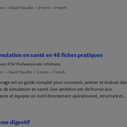
ion
David Naudin + 2 more
French
mulation en santé en 48 fiches pratiques
urs IFSI/ Professionnels infirmiers
ion
David Naudin + 2 more
French
vrage est un guide complet pour concevoir, animer et évaluer des
mulation en santé. Son ambition est de fournir aux
eurs et équipes un outil directement opérationnel, structuré et
ant. Le raisonnement clinique y figure comme bénéfice affiché, ma
ure repose sur la maîtrise des techniques de simulation, leur
cation, leur adaptation aux contextes, et leur exploitation
me digestif
ique optimale. La promesse au lecteur est claire : grâce à la