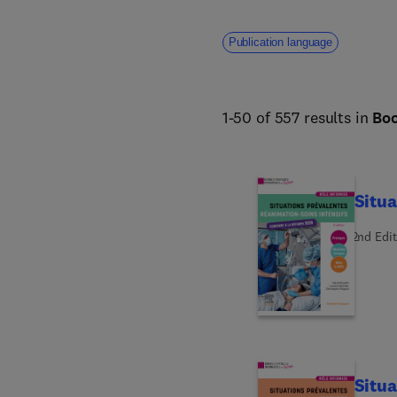
Publication language
1-50 of 557 results in
Bo
Situa
2nd Edit
Situa