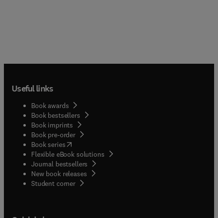
Useful links
Book awards
Book bestsellers
Book imprints
Book pre-order
(
opens in new tab/window
)
Book series
Flexible eBook solutions
Journal bestsellers
New book releases
(
opens in new tab/window
)
Student corner