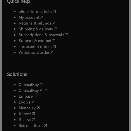
Quick help
(
opens in new tab/window
)
eBook format help
(
opens in new tab/window
)
My account
(
opens in new tab/window
)
Returns & refunds
(
opens in new tab/window
)
Shipping & delivery
(
opens in new tab/window
)
Subscriptions & renewals
(
opens in new tab/window
)
Support & contact
(
opens in new tab/window
)
Tax exempt orders
Withdrawal order
Solutions
(
opens in new tab/window
)
ClinicalKey
(
opens in new tab/window
)
ClinicalKey AI
(
opens in new tab/window
)
Embase
(
opens in new tab/window
)
Evolve
(
opens in new tab/window
)
Mendeley
(
opens in new tab/window
)
Knovel
(
opens in new tab/window
)
Reaxys
(
opens in new tab/window
)
ScienceDirect