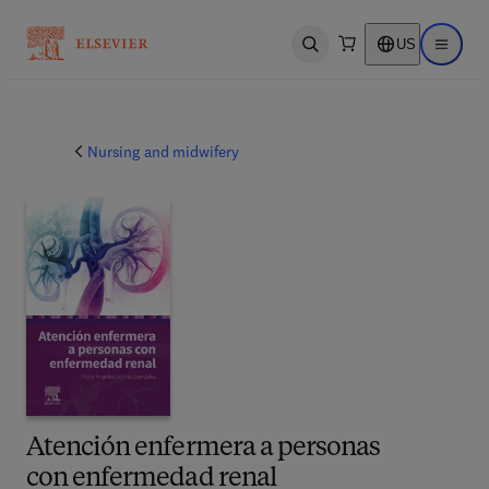
US
Open search
Open ma
Nursing and midwifery
Atención enfermera a personas
con enfermedad renal