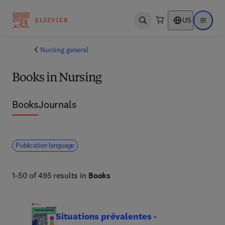
US
Open search
Open ma
Nursing general
Books in Nursing
Books
Journals
Publication language
1-50 of 495 results in
Books
Situations prévalentes -