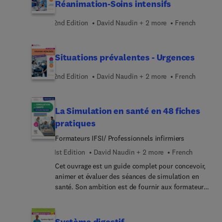
Réanimation-Soins intensifs
2nd Edition
David Naudin + 2 more
French
Situations prévalentes - Urgences
2nd Edition
David Naudin + 2 more
French
La Simulation en santé en 48 fiches
pratiques
Formateurs IFSI/ Professionnels infirmiers
1st Edition
David Naudin + 2 more
French
Cet ouvrage est un guide complet pour concevoir,
animer et évaluer des séances de simulation en
santé. Son ambition est de fournir aux formateurs
et équipes un outil directement opérationnel,
structuré et inspirant. Le raisonnement clinique y
figure comme bénéfice affiché, mais l’ossature
Système digestif