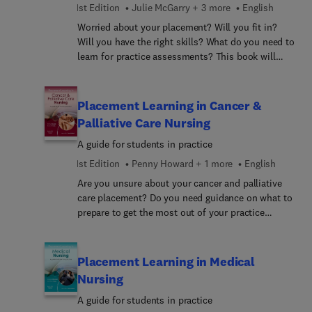
1st Edition
Julie McGarry + 3 more
English
Worried about your placement? Will you fit in?
Will you have the right skills? What do you need to
learn for practice assessments? This book will
help you with all these concerns. It will tell you
what to expect from the placement, what you can
learn, how to link theory and practice, and how to
Placement Learning in Cancer &
make the most of your learning opportunities.
Palliative Care Nursing
A guide for students in practice
1st Edition
Penny Howard + 1 more
English
Are you unsure about your cancer and palliative
care placement? Do you need guidance on what to
prepare to get the most out of your practice
learning? Will you have the range of clinical skills
to care for people with cancer? What learning
opportunities will there be to meet your
Placement Learning in Medical
competencies? How can you maximise your
Nursing
learning during this placement? This book will
A guide for students in practice
help you with all these concerns. It will advise you