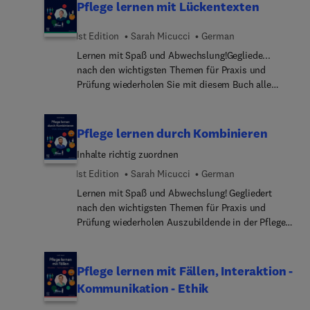
Pflege lernen mit Lückentexten
1st Edition
Sarah Micucci
German
Lernen mit Spaß und Abwechslung!Gegliede...
nach den wichtigsten Themen für Praxis und
Prüfung wiederholen Sie mit diesem Buch alle
wichtigen Inhalte: Pflegetechniken, Pflege bei
speziellen Erkrankungen in Verbindung mit
Anatomie, Kommunikation, Beratung und vieles
Pflege lernen durch Kombinieren
mehr.Ihre Aufgabe ist es, Lückentexte und
Inhalte richtig zuordnen
Abbildungen mit richtigen Inhalten zu ergänzen.
Dabei gibt es immer Fallsituationen, die den
1st Edition
Sarah Micucci
German
Lernstoff mit dem beruflichen Alltag verbinden. So
Lernen mit Spaß und Abwechslung! Gegliedert
wiederholen Sie spielerisch gelernte Inhalte und
nach den wichtigsten Themen für Praxis und
können Ihr Wissen anhand des Lösungsteils
Prüfung wiederholen Auszubildende in der Pflege
überprüfen.Ideal für Auszubildende in
mit diesem Buch alle wichtigen Inhalte:
Pflegefachberufen zur Prüfungsvorbereitung sowie
Pflegetechniken, Pflege bei speziellen
für Dozierende und Lehrpersonen zur
Erkrankungen in Verbindung mit Anatomie,
Pflege lernen mit Fällen, Interaktion -
Unterrichtsgestaltun...
Kommunikation, Beratung und vieles mehr. Die
Kommunikation - Ethik
Aufgabe ist es, Inhalte und Abbildungen richtig
zuzuordnen. Dabei gibt es immer Fallsituationen,