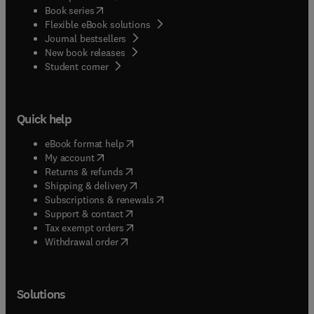
Fragestellung und Lösungen- optimal zur
(
opens in new tab/window
)
Book series
Prüfungsvorbereitung... Animationen zum
Flexible eBook solutions
besseren Verständnis von komplexen Inhalten aus
Journal bestsellers
New book releases
Anatomie und Krankheitslehre Die Angebote auf
(
opens in new tab/window
)
Student corner
pflegeheute.de werden aktualisiert und erweitert.*
* Stand August 2009, Angebot freibleibend
Quick help
(
opens in new tab/window
)
eBook format help
(
opens in new tab/window
)
My account
(
opens in new tab/window
)
Returns & refunds
(
opens in new tab/window
)
Shipping & delivery
(
opens in new tab/window
)
Subscriptions & renewals
(
opens in new tab/window
)
Support & contact
(
opens in new tab/window
)
Tax exempt orders
Withdrawal order
Solutions