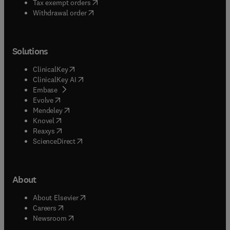
(
opens in new tab/window
)
Tax exempt orders
common. Both rare and common complications
Withdrawal order
will be discussed with comprehensive photos and
illustrations for each complication and its
operative remedy.
Solutions
(
opens in new tab/window
)
ClinicalKey
(
opens in new tab/window
)
ClinicalKey AI
(
opens in new tab/window
)
Embase
(
opens in new tab/window
)
Evolve
(
opens in new tab/window
)
Mendeley
(
opens in new tab/window
)
Knovel
(
opens in new tab/window
)
Reaxys
(
opens in new tab/window
)
ScienceDirect
About
(
opens in new tab/window
)
About Elsevier
(
opens in new tab/window
)
Careers
(
opens in new tab/window
)
Newsroom