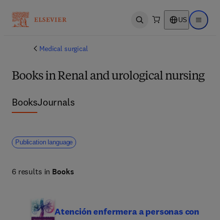
US
Open search
Open ma
Medical surgical
Books in Renal and urological nursing
Books
Journals
Publication language
6 results in
Books
Atención enfermera a personas con