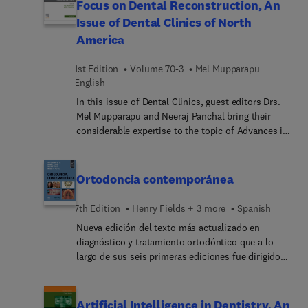
Focus on Dental Reconstruction, An
Issue of Dental Clinics of North
America
1st Edition
Volume 70-3
Mel Mupparapu
English
In this issue of Dental Clinics, guest editors Drs.
Mel Mupparapu and Neeraj Panchal bring their
considerable expertise to the topic of Advances in
Maxillofacial Trauma: A Focus on Dental
Reconstruction. Top experts discuss recent
advances in maxillofacial trauma management that
Ortodoncia contemporánea
have resulted in improved diagnostic capabilities,
refined surgical techniques, and the development
7th Edition
Henry Fields + 3 more
Spanish
of innovative materials and technologies to
Nueva edición del texto más actualizado en
enhance patient outcomes.
diagnóstico y tratamiento ortodóntico que a lo
largo de sus seis primeras ediciones fue dirigido
magistralmente por el Dr. William Proffit, y su
grupo de colaboradores. Ahora en la 7ª ed, y tras
el fallecimiento del Dr. Proffit, el Dr Henry Fields
Artificial Intelligence in Dentistry, An