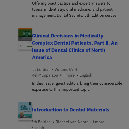
Offering practical tips and expert answers to
practitioners and specialists alike.
topics in dentistry, oral medicine, and patient
management, Dental Secrets, 5th Edition serves as
an ideal preparation tool for exams, clinical
rotations, and board certification. A concise,
illustrated Q&A format covers key areas such as
Clinical Decisions in Medically
oral pathology, radiology, periodontology,
Complex Dental Patients, Part II, An
endodontics, restorative dentistry, prosthodontics,
Issue of Dental Clinics of North
orthodontics, infection control, and oral and
America
maxillofacial surgery. This mini reference makes it
easier to prepare for real-world clinical scenarios
1st Edition
Volume 67-4
and review for the INBDE and other certification
Mel Mupparapu + 1 more
English
exams!
In this issue, guest editors bring their considerable
expertise to this important topic.
Introduction to Dental Materials
5th Edition
Richard van Noort + 1 more
English