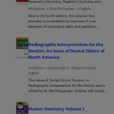
Restorative Dentistry, Paediatric Dentistry and
Orthodontics
4th Edition
Giles McCracken
English
Now in its fourth edition, this popular text
provides a comprehensive overview of core
elements of restorative adult and paediatric
dentistry that students will need in order to pass
their final exams.Edited by Professor Giles
McCracken, the book provides key details and an
Radiographic Interpretation for the
overall broad summary of the multiple facets of
Dentist, An Issue of Dental Clinics of
restorative dentistry, pediatric dentistry and
North America
orthodontics. It includes conscious sedation,
anxiety management and how law, ethics and
1st Edition
Volume 65-3
Elsevier Clinics
professionalism interface with the delivery of
English
dentistry.The book has been fully updated to
include developments in restorative dentistry, the
This issue of Dental Clinics focuses on
latest materials and new technology, and is ideal
Radiographic Interpretation for the Dentist and is
for undergraduate students, vocational trainees
edited by Dr. Mel Mupparapu. Articles will include:
and those preparing for post-graduate
Fundamentals of Radiographic Interpretation for
examinations.
the Dentist; Radiology of Dental Caries;
Radiographic Diagnosis of Periodontal Disease;
Master Dentistry Volume 1
Radiology in Endodontics; Imaging in Oral &