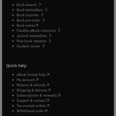
Book awards
Book bestsellers
Book imprints
Book pre-order
(
opens in new tab/window
)
Book series
Flexible eBook solutions
Journal bestsellers
New book releases
(
opens in new tab/window
)
Student corner
Quick help
(
opens in new tab/window
)
eBook format help
(
opens in new tab/window
)
My account
(
opens in new tab/window
)
Returns & refunds
(
opens in new tab/window
)
Shipping & delivery
(
opens in new tab/window
)
Subscriptions & renewals
(
opens in new tab/window
)
Support & contact
(
opens in new tab/window
)
Tax exempt orders
Withdrawal order