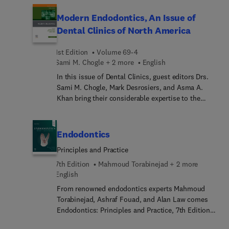
Praxisleitfaden Orale Chirurgie klare
questions regarding extraction of third molars;
Handlungsempfehlunge... Veranschaulicht werden
failures of local anesthesia; practical implications
Modern Endodontics, An Issue of
die Texte durch zahlreiche Farbfotos und
for lasers in dentistry; endodontic intracanal
Dental Clinics of North America
Abbildungen. Das macht ihn zu einem wertvollen
medications; bruxism in clinical dentistry;
und gut strukturierten Nachschlagewerk wie auch
occlusal “splints”; and more.
1st Edition
Volume 69-4
zu einem idealen Prüfungsbegleiter.Da... Buch
Sami M. Chogle + 2 more
English
eignet sich für:Zahnärztinnen und Zahnärzte in
In this issue of Dental Clinics, guest editors Drs.
Klinik und PraxisFachzahnärztin... und
Sami M. Chogle, Mark Desrosiers, and Asma A.
Fachzahnärzte für OralchirurgieFachärz... und
Khan bring their considerable expertise to the
Fachärzte für Mund-Kiefer-Gesichts... und -
topic of Modern Endodontics. Top experts provide
assistentenStudiere... der Zahnmedizin
cutting-edge articles on uses of virtual reality and
artificial intelligence in training the endodontist,
Endodontics
current technologies to guide the endodontist,
Principles and Practice
practice management, future therapies, and more.
7th Edition
Mahmoud Torabinejad + 2 more
English
From renowned endodontics experts Mahmoud
Torabinejad, Ashraf Fouad, and Alan Law comes
Endodontics: Principles and Practice, 7th Edition.
This focused and extensively revised new edition