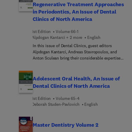
conditions which can preclude them from
renovado gran parte de la iconografía incluendo
Regenerative Treatment Approaches
receiving routine dental care. Key topics include
casi 400 fotografías e ilustraciones a todo color.
in Periodontics, An Issue of Dental
patients with cleft lip, orofacial pain, and
La obra ofrece acceso a SC.com en el que se
Clinics of North America
neurosensory disorders, in addition to
incluye el e-book, y un listado de bibliografía
teledentistry, mentorship, advocacy, and the
recomendada (todo el contenido en inglés.
1st Edition
Volume 66-1
impact of the COVID pandemic.
Alpdogan Kantarci + 2 more
English
In this issue of Dental Clinics, guest editors
Alpdogan Kantarci, Andreas Stavropoulos, and
Anton Sculean bring their considerable expertise
to the topic of Biologics and Biology-based
Regenerative Treatment Approaches in
Periodontics.
Adolescent Oral Health, An Issue of
Dental Clinics of North America
1st Edition
Volume 65-4
Deborah Studen-Pavlovich
English
Master Dentistry Volume 2