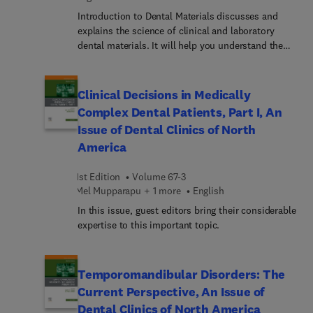
Introduction to Dental Materials discusses and
explains the science of clinical and laboratory
dental materials. It will help you understand the
properties, limitations and safe usage of different
materials, and how to navigate this rapidly
changing field to choose the most appropriate
Clinical Decisions in Medically
materials for your patients. Written in an engaging
Complex Dental Patients, Part I, An
and accessible way, and featuring updated images
Issue of Dental Clinics of North
and photographs as well as "clinical relevance"
America
highlights, this book is perfectly tailored to the
needs of the busy student of dentistry or dental
1st Edition
Volume 67-3
therapy.
Mel Mupparapu + 1 more
English
In this issue, guest editors bring their considerable
expertise to this important topic.
Temporomandibular Disorders: The
Current Perspective, An Issue of
Dental Clinics of North America