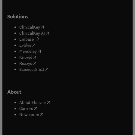
Solutions
(
opens in new tab/window
)
ClinicalKey
(
opens in new tab/window
)
ClinicalKey AI
(
opens in new tab/window
)
Embase
(
opens in new tab/window
)
Evolve
(
opens in new tab/window
)
Mendeley
(
opens in new tab/window
)
Knovel
(
opens in new tab/window
)
Reaxys
(
opens in new tab/window
)
ScienceDirect
About
(
opens in new tab/window
)
About Elsevier
(
opens in new tab/window
)
Careers
(
opens in new tab/window
)
Newsroom