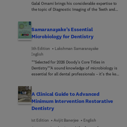
complejas.
Galal Omami brings his considerable expertise to
the topic of Diagnostic Imaging of the Teeth and
Jaws. Top experts discuss imaging of specific
medical issues of the jaw, head, and neck, such as
periodontal diseases, infections, cysts, lesions,
Samaranayake’s Essential
tumors, trauma, and more.
Microbiology for Dentistry
6th Edition
Lakshman Samaranayake
English
**Selected for 2026 Doody's Core Titles in
Dentistry**A sound knowledge of microbiology is
essential for all dental professionals – it’s the key
to understanding major oral pathologies, from
tooth decay to gum disease, as well as the
regimentation of infection control in a successful
A Clinical Guide to Advanced
dental practice. Samaranayake’s Essential
Minimum Intervention Restorative
Microbiology for Dentistry once again, provides a
Dentistry
comprehensive coverage of the basics of clinical
oral microbiology and immunology and their
1st Edition
Avijit Banerjee
English
relevance to oral disease, as well as the