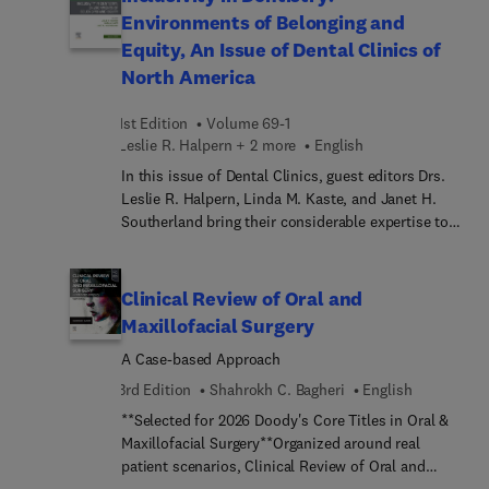
printing, bioengineering, artificial intelligence, and
ortodóncico de los mayores de 50 años. Por tanto,
Environments of Belonging and
more.
está dirigido a todos los profesionales interesados
Equity, An Issue of Dental Clinics of
en el envejecimiento bucodental. Basado en el
North America
intercambio de conocimientos y de experiencia,
está constituido por 50 fichas sintéticas repletas
1st Edition
Volume 69-1
de consejos y trucos. Además, contiene más de
Leslie R. Halpern + 2 more
English
1.000 fotografías clínicas para educar nuestra
mente y nuestra mirada para esta tarea en
In this issue of Dental Clinics, guest editors Drs.
particular. Escrito por profesionales de referencia,
Leslie R. Halpern, Linda M. Kaste, and Janet H.
es eminentemente práctico, y está destinado a
Southerland bring their considerable expertise to
proporcionar respuestas a las preguntas que se
the topic of Inclusivity in Dentistry: Environments
plantea el clínico durante el tratamiento de los
of Belonging and Equity. Top experts address
pacientes mayores de 50 años.
diversity, equity, and inclusion in dentistry
Clinical Review of Oral and
through current perspectives on the use of
Maxillofacial Surgery
inclusive language, models of programs in other
A Case-based Approach
health professions, mentoring, ableism,
characteristics of dental college deans, and more.
3rd Edition
Shahrokh C. Bagheri
English
**Selected for 2026 Doody's Core Titles in Oral &
Maxillofacial Surgery**Organized around real
patient scenarios, Clinical Review of Oral and