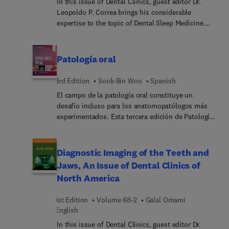
In this issue of Dental Clinics, guest editor Dr.
subject’s increased emphasis on the NBDHE
Leopoldo P. Correa brings his considerable
examination.
expertise to the topic of Dental Sleep Medicine.
Top experts in the field discuss the use of oral
appliance therapy to treat sleep-disordered
breathing, including snoring and obstructive sleep
Patología oral
apnea (OSA). This issue covers new appliances for
OSA, as well as the latest updates in sleep
3rd Edition
Sook-Bin Woo
Spanish
medicine, including surgical management, legal
El campo de la patología oral constituye un
issues, chronobiology, and insomnia.
desafío incluso para los anatomopatólogos más
experimentados. Esta tercera edición de Patología
oral abarca el abanico completo de presentación
histopatológica de las enfermedades orales. Ello lo
convierte en un práctico manual clínico para el
Diagnostic Imaging of the Teeth and
anatomopatólogo que debe emitir informes sobre
Jaws, An Issue of Dental Clinics of
muestras de mucosa oral, glándulas salivales y
North America
huesos maxilares. La Dra. Sook-Bin Woo,
especialista en anatomía patológica oral y
1st Edition
Volume 68-2
Galal Omami
estomatología, recurre a su extensa experiencia
English
clínica para ayudarle a alcanzar la certeza
diagnóstica incluso ante las lesiones más
In this issue of Dental Clinics, guest editor Dr.