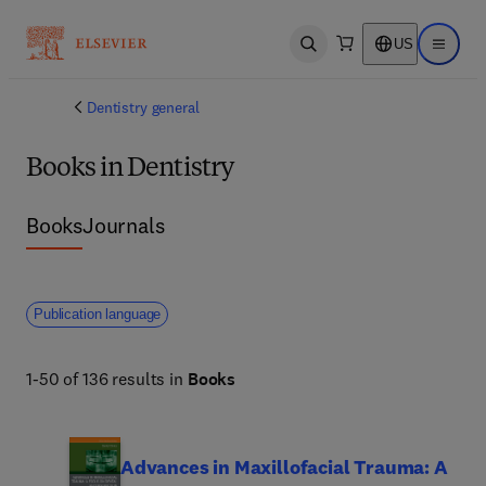
US
Open search
Open ma
Dentistry general
Books in Dentistry
Books
Journals
Publication language
1-50 of 136 results in
Books
Advances in Maxillofacial Trauma: A