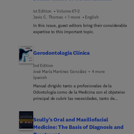
1st Edition
Volume 67-2
Davis C. Thomas + 1 more
English
In this issue, guest editors bring their considerable
expertise to this important topic.
Gerodontología Clínica
2nd Edition
José María Martínez González + 4 more
Spanish
Manual dirigido tanto a profesionales de la
Odontología como de la Medicina con el objeteivo
principal de cubrir las necesidades, tanto de
formación como de actualización clínica, de todos
los profesionales involucrados en la salud
bucodental de pacientes añosos teniendo en
Scully’s Oral and Maxillofacial
cuenta sus características particulares como
Medicine: The Basis of Diagnosis and
grupo poblacional. Todos los capítulos incluyen