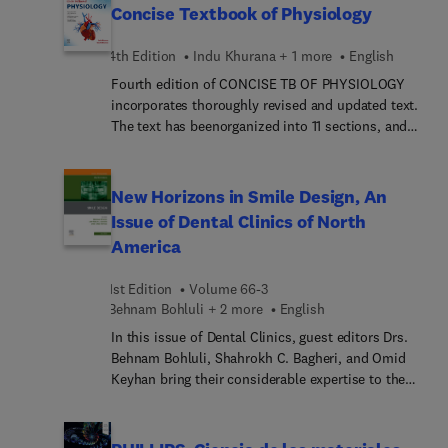
such as periodontal surgery, dental implants,
Concise Textbook of Physiology
prosthetic and cosmetic reconstruction and
describes how lasers work, how they interact with
4th Edition
Indu Khurana + 1 more
English
tissues, and how this knowledge may be applied
Fourth edition of CONCISE TB OF PHYSIOLOGY
to dental practice with a focus on technology,
incorporates thoroughly revised and updated text.
surgical techniques, and key steps in treatment.
The text has beenorganized into 11 sections, and
Written by laser dentistry pioneer Dr. Robert A.
each section has been further subdivided into
Convissar and a team of leading experts, this
chapters. The content has been arranged insuch a
edition includes an ebook free with each purchase
way that it provides explanation complimented by
New Horizons in Smile Design, An
of a print book, three new chapters, and new case
numerous tables, flowcharts and abundant
histories and clinical tips. It contains everything
Issue of Dental Clinics of North
illustrations.
you need to know to build your skills in the rapidly
America
growing field of laser dentistry.
1st Edition
Volume 66-3
Behnam Bohluli + 2 more
English
In this issue of Dental Clinics, guest editors Drs.
Behnam Bohluli, Shahrokh C. Bagheri, and Omid
Keyhan bring their considerable expertise to the
topic of Smile Design. An all-new topic to Dental
Clinics, smile design offers patients a custom-
tailored plan that reflects their unique needs and