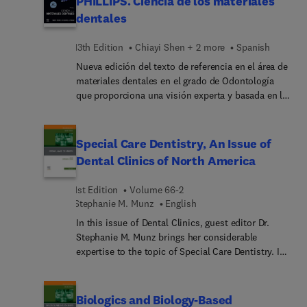
PHILLIPS. Ciencia de los materiales
personal goals. In this issue, top experts cover
dentales
everything from the basics of treatment planning
to specific techniques and treatments, ending with
13th Edition
Chiayi Shen + 2 more
Spanish
a discussion from three masters of the craft.
Nueva edición del texto de referencia en el área de
materiales dentales en el grado de Odontología
que proporciona una visión experta y basada en la
evidencia de los diferentes materiales y diseños
para llevar a cabo una restauración dental. La obra
se estructura en 5 grandes secciones que incluyen
Special Care Dentistry, An Issue of
un total de 20 capítulos. Cada capítulo se inicia
Dental Clinics of North America
con un pequeño índice y un cuadro de palabras
clave con sus correspondientes definiciones. A lo
1st Edition
Volume 66-2
largo del texto de capítulo se intercalan preguntas
Stephanie M. Munz
English
cortas que pretenden estimular la reflexión y
In this issue of Dental Clinics, guest editor Dr.
enfatizar los concepto más relevantes. La nueva
Stephanie M. Munz brings her considerable
edición cuenta con la incorporación de tres
expertise to the topic of Special Care Dentistry. In
capítulos muy novedosos tales como: 1)
this issue, top experts in the field focus on the
Tecnología digital en odontología, 2) Investigación
provision of dental care services for people with
in vitro de materiales dentales e 3) Investigación
cognitive, physical, medical, or developmental
clínica sobre restauraciones. Así mismo, se ha
Biologics and Biology-Based