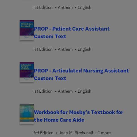
clinical practice. Engaging review questions,
1st Edition
Anthem
English
exercises, and independent learning activities go
beyond the textbook to help you practice
procedures required for certification and help you
PROP - Patient Care Assistant
learn to provide competent and respectful care.
Custom Text
1st Edition
Anthem
English
PROP - Articulated Nursing Assistant
Custom Text
1st Edition
Anthem
English
Workbook for Mosby's Textbook for
the Home Care Aide
3rd Edition
Joan M. Birchenall + 1 more