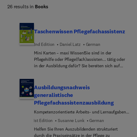
26 results in
Books
Taschenwissen Pflegefachassistenz
2nd Edition
Daniel Latz
German
Mini Karten – maxi Wissen!Sie sind in der
Pflegehilfe oder Pflege(fach)assisten... tätig oder
in der Ausbildung dafür? Sie bereiten sich auf
Ihren Einsatz in der Altenpflege, Krankenpflege
oder Kinderkrankenpflege vor oder arbeiten bereits
dort? Dann hilft Ihnen Taschenwissen
Ausbildungsnachweis
Pflegefachassistenz bei vielen Fragen, die Ihnen in
generalistische
Ihrem Arbeitsbereich begegnen können, z. B. zu
Pflegefachassistenzausbildung
den Themen Körperpflege, Pflegedokumentation,
Hin- und Weglauftendenz, Notfall, Vitalzeichen.
Kompetenzorientierte Arbeits- und Lernaufgaben
Von A bis Z gegliedert, auf das Wesentliche
durchführen und dokumentieren
1st Edition
Susanne Lunk
German
reduziert sowie übersichtlich strukturiert mit
Helfen Sie Ihren Auszubildenden strukturiert
Abbildungen, Tabellen und Schemata liefert jede
durch die Praxiseinsätze in der Pflege zu
Karte punktgenau das benötigte Wissen.Schnell –