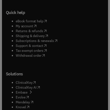
Quick help
(
opens in new tab/window
)
eBook format help
(
opens in new tab/window
)
My account
(
opens in new tab/window
)
Returns & refunds
(
opens in new tab/window
)
Shipping & delivery
(
opens in new tab/window
)
Subscriptions & renewals
(
opens in new tab/window
)
Support & contact
(
opens in new tab/window
)
Tax exempt orders
Withdrawal order
Solutions
(
opens in new tab/window
)
ClinicalKey
(
opens in new tab/window
)
ClinicalKey AI
(
opens in new tab/window
)
Embase
(
opens in new tab/window
)
Evolve
(
opens in new tab/window
)
Mendeley
(
opens in new tab/window
)
Knovel