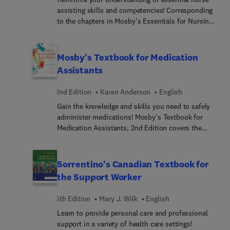
exams!
assisting skills and competencies! Corresponding
to the chapters in Mosby's Essentials for Nursing
Assistants, 7th Edition, this workbook uses a
variety of exercises, activities, and review
questions to help you get the most out of your
Mosby's Textbook for Medication
textbook. Checklists make it easier to study and
Assistants
practice each of the 75 procedures in the text. And
the Competency Evaluation Review section helps
2nd Edition
Karen Anderson
English
you prepare for the certification exam with a
Gain the knowledge and skills you need to safely
review of content, skills evaluation, and two
administer medications! Mosby's Textbook for
practice exams! Answers are provided for the
Medication Assistants, 2nd Edition covers the
review and exam questions included in the
principles and techniques of drug administration
Competency Evaluation Review section.
for common drugs and over-the-counter
medications. It addresses topics such as basic
Sorrentino's Canadian Textbook for
pharmacology, the effect of drugs on body
the Support Worker
systems, delegation and lifespan considerations,
ethics and laws, and math skills for accurate
5th Edition
Mary J. Wilk
English
dosage calculation. Written by Karen Anderson,
Learn to provide personal care and professional
this text is a complete guide to the medication
support in a variety of health care settings!
assistant’s role, function, and scope of practice.