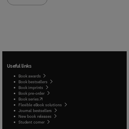
chapters on meeting the client’s nutritional needs
and on getting and keeping a job. Written by home
care experts Joan Birchenall and Eileen Streight,
this textbook prepares you for the many types of
situations you may encounter as a home care aide.
Useful links
Book awards
Book bestsellers
Book imprints
Book pre-order
(
opens in new tab/window
)
Book series
Flexible eBook solutions
Journal bestsellers
New book releases
(
opens in new tab/window
)
Student corner