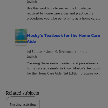
English
Use this workbook to review the knowledge
required by home care aides and practice the
procedures you’ll be performing as a home care
aide! Corresponding to the chapters in Mosby’s
Textbook for the Home Care Aide, 3rd Edition, this
practical study tool helps you understand and
Mosby's Textbook for the Home Care
apply the material with fun activities and a step-
Aide
by-step checklist for each procedure in the
textbook. Written by home care experts Joan
3rd Edition
Joan M. Birchenall + 1 more
Birchenall and Eileen Streight, this workbook
English
prepares you for the many situations you may
Covering the essential content and procedures a
encounter as a home care aide.
home care aide needs to know, Mosby’s Textbook
for the Home Care Aide, 3rd Edition prepares you
for success in this rapidly growing field. A clear
approach makes the book easy to use and
understand, featuring hundreds of full-color
Related subjects
photographs and drawings along with step-by-step
procedures for skills performed by home care
aides. Updated and expanded in this edition are
Nursing assisting