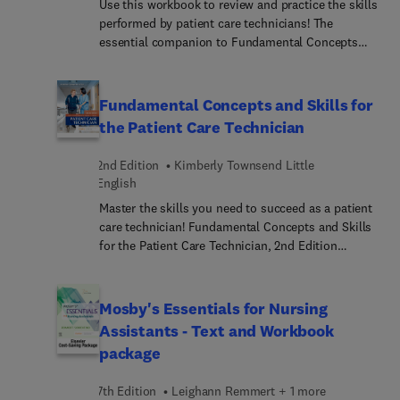
Use this workbook to review and practice the skills
performed by patient care technicians! The
essential companion to Fundamental Concepts
and Skills for the Patient Care Technician, 2nd
Edition, this study guide uses a variety of
exercises, activities, and review questions to help
Fundamental Concepts and Skills for
you get the most out of your textbook. Procedure
the Patient Care Technician
checklists help you practice and gain confidence
with the skills in the text, and critical thinking
2nd Edition
Kimberly Townsend Little
activities let you apply content to practice. It’s the
English
study tool you need to prepare for Patient Care
Master the skills you need to succeed as a patient
Technician or Nursing Assistant Certification
care technician! Fundamental Concepts and Skills
exams!
for the Patient Care Technician, 2nd Edition
provides a solid foundation in healthcare
principles and in the procedures performed by
PCTs and other health professionals. Coverage of
Mosby's Essentials for Nursing
skills includes patient hygiene, infection control,
Assistants - Text and Workbook
taking vital signs, moving and positioning of
package
patients, blood and specimen collecting and
testing, ECG placement and monitoring, care of
7th Edition
Leighann Remmert + 1 more
the surgical patient, care of older adults, and