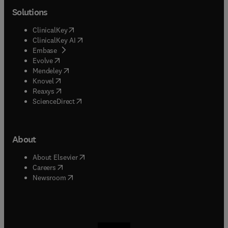
Solutions
(
opens in new tab/window
)
ClinicalKey
(
opens in new tab/window
)
ClinicalKey AI
(
opens in new tab/window
)
Embase
(
opens in new tab/window
)
Evolve
(
opens in new tab/window
)
Mendeley
(
opens in new tab/window
)
Knovel
(
opens in new tab/window
)
Reaxys
(
opens in new tab/window
)
ScienceDirect
About
(
opens in new tab/window
)
About Elsevier
(
opens in new tab/window
)
Careers
(
opens in new tab/window
)
Newsroom