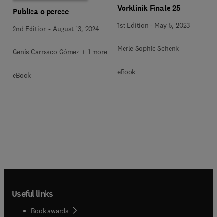
Vorklinik Finale 25
Publica o perece
1st Edition
-
May 5, 2023
2nd Edition
-
August 13, 2024
Merle Sophie Schenk
Genís Carrasco Gómez + 1 more
eBook
eBook
Useful links
Book awards