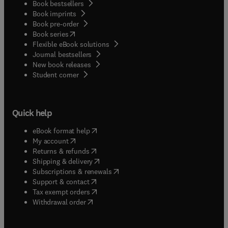
Book bestsellers
Book imprints
Book pre-order
(
opens in new tab/window
)
Book series
Flexible eBook solutions
Journal bestsellers
New book releases
(
opens in new tab/window
)
Student corner
Quick help
(
opens in new tab/window
)
eBook format help
(
opens in new tab/window
)
My account
(
opens in new tab/window
)
Returns & refunds
(
opens in new tab/window
)
Shipping & delivery
(
opens in new tab/window
)
Subscriptions & renewals
(
opens in new tab/window
)
Support & contact
(
opens in new tab/window
)
Tax exempt orders
Withdrawal order