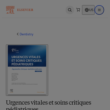
US
Open search
Open ma
Dentistry
Urgences vitales et soins critiques