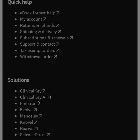
Quick help
(
opens in new tab/window
)
eBook format help
(
opens in new tab/window
)
My account
(
opens in new tab/window
)
Returns & refunds
(
opens in new tab/window
)
Shipping & delivery
(
opens in new tab/window
)
Subscriptions & renewals
(
opens in new tab/window
)
Support & contact
(
opens in new tab/window
)
Tax exempt orders
Withdrawal order
Solutions
(
opens in new tab/window
)
ClinicalKey
(
opens in new tab/window
)
ClinicalKey AI
(
opens in new tab/window
)
Embase
(
opens in new tab/window
)
Evolve
(
opens in new tab/window
)
Mendeley
(
opens in new tab/window
)
Knovel
(
opens in new tab/window
)
Reaxys
(
opens in new tab/window
)
ScienceDirect