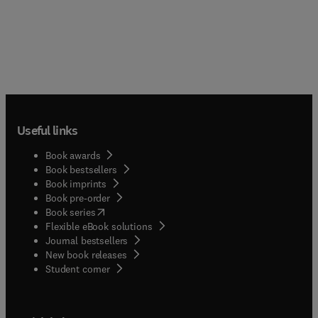
Useful links
Book awards
Book bestsellers
Book imprints
Book pre-order
(
opens in new tab/window
)
Book series
Flexible eBook solutions
Journal bestsellers
New book releases
(
opens in new tab/window
)
Student corner