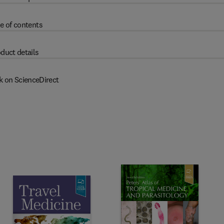
e of contents
duct details
k on ScienceDirect