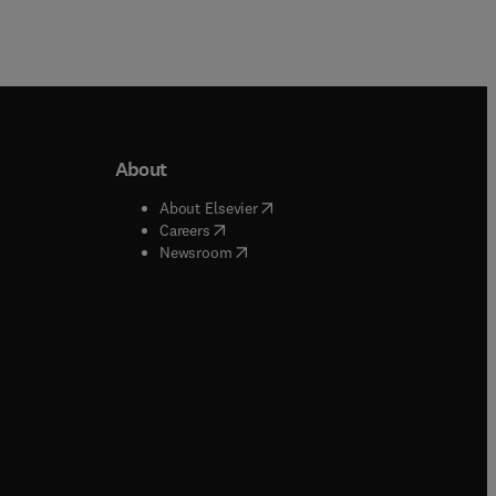
About
b/window
)
(
opens in new tab/window
)
About Elsevier
 tab/window
)
(
opens in new tab/window
)
Careers
(
opens in new tab/window
)
indow
)
Newsroom
ndow
)
/window
)
ndow
)
indow
)
tab/window
)