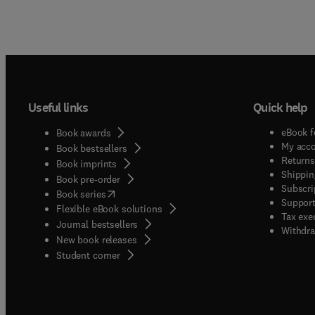
Useful links
Quick help
eBook f
Book awards
My acc
Book bestsellers
Returns
Book imprints
Shippin
Book pre-order
Subscri
(
opens in new tab/window
)
Book series
Support
Flexible eBook solutions
Tax exe
Journal bestsellers
Withdra
New book releases
(
opens in new tab/window
)
Student corner