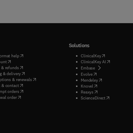
Solutions
(
opens in new tab/window
)
(
opens in new ta
ormat help
ClinicalKey
(
opens in new tab/window
)
(
opens in new
ount
ClinicalKey AI
(
opens in new tab/window
)
 & refunds
(
opens in new tab/w
Embase
(
opens in new tab/window
)
g & delivery
(
opens in new tab/wi
Evolve
(
opens in new tab/window
)
ptions & renewals
(
opens in new tab
Mendeley
(
opens in new tab/window
)
 & contact
(
opens in new tab/wi
Knovel
(
opens in new tab/window
)
mpt orders
(
opens in new tab/w
Reaxys
wal order
(
opens in new 
ScienceDirect