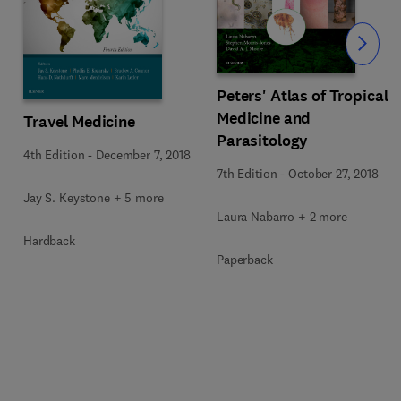
Slide
Peters' Atlas of Tropical
Medicine and
Travel Medicine
Parasitology
4th Edition
-
December 7, 2018
7th Edition
-
October 27, 2018
Jay S. Keystone + 5 more
Laura Nabarro + 2 more
Hardback
Paperback