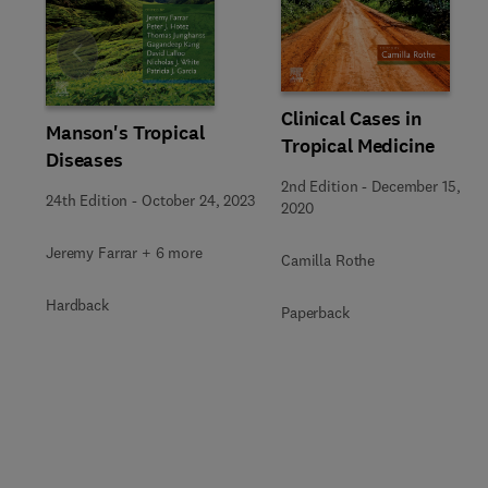
Slide
Clinical Cases in
Manson's Tropical
Tropical Medicine
Diseases
2nd Edition
-
December 15,
24th Edition
-
October 24, 2023
2020
Jeremy Farrar + 6 more
Camilla Rothe
Hardback
Paperback