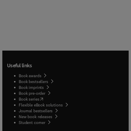
Useful links
Book awards
Book bestsellers
Book imprints
Book pre-order
(
opens in new tab/window
)
Book series
Flexible eBook solutions
Journal bestsellers
New book releases
(
opens in new tab/window
)
Student corner