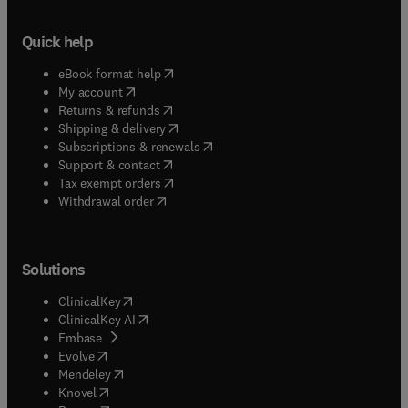
Quick help
(
opens in new tab/window
)
eBook format help
(
opens in new tab/window
)
My account
(
opens in new tab/window
)
Returns & refunds
(
opens in new tab/window
)
Shipping & delivery
(
opens in new tab/window
)
Subscriptions & renewals
(
opens in new tab/window
)
Support & contact
(
opens in new tab/window
)
Tax exempt orders
Withdrawal order
Solutions
(
opens in new tab/window
)
ClinicalKey
(
opens in new tab/window
)
ClinicalKey AI
(
opens in new tab/window
)
Embase
(
opens in new tab/window
)
Evolve
(
opens in new tab/window
)
Mendeley
(
opens in new tab/window
)
Knovel