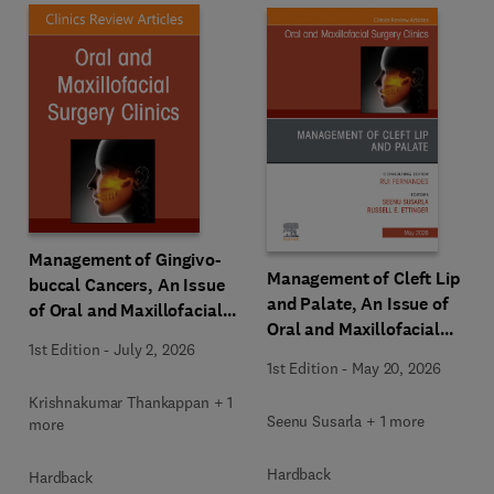
Management of Gingivo-
Management of Cleft Lip
buccal Cancers, An Issue
and Palate, An Issue of
of Oral and Maxillofacial
Oral and Maxillofacial
Surgery Clinics of North
1st Edition
-
July 2, 2026
Surgery Clinics of North
America
1st Edition
-
May 20, 2026
America
Krishnakumar Thankappan + 1
Seenu Susarla + 1 more
more
Hardback
Hardback