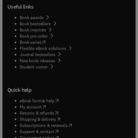
Useful links
Book awards
Book bestsellers
Book imprints
Book pre-order
(
opens in new tab/window
)
Book series
Flexible eBook solutions
Journal bestsellers
New book releases
(
opens in new tab/window
)
Student corner
Quick help
(
opens in new tab/window
)
eBook format help
(
opens in new tab/window
)
My account
(
opens in new tab/window
)
Returns & refunds
(
opens in new tab/window
)
Shipping & delivery
(
opens in new tab/window
)
Subscriptions & renewals
(
opens in new tab/window
)
Support & contact
(
opens in new tab/window
)
Tax exempt orders