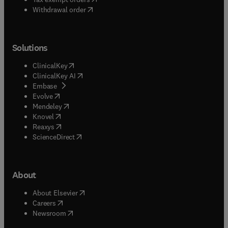
Withdrawal order
Solutions
(
opens in new tab/window
)
ClinicalKey
(
opens in new tab/window
)
ClinicalKey AI
(
opens in new tab/window
)
Embase
(
opens in new tab/window
)
Evolve
(
opens in new tab/window
)
Mendeley
(
opens in new tab/window
)
Knovel
(
opens in new tab/window
)
Reaxys
(
opens in new tab/window
)
ScienceDirect
About
(
opens in new tab/window
)
About Elsevier
(
opens in new tab/window
)
Careers
(
opens in new tab/window
)
Newsroom