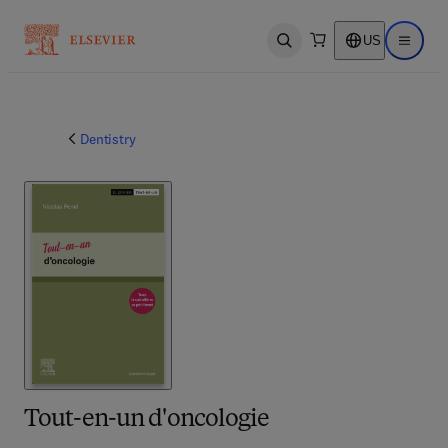
US
Open search
Open ma
Dentistry
Tout-en-un d'oncologie