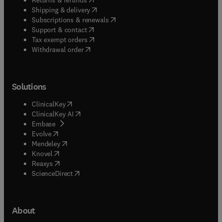
(
opens in new tab/window
)
Shipping & delivery
(
opens in new tab/window
)
Subscriptions & renewals
(
opens in new tab/window
)
Support & contact
(
opens in new tab/window
)
Tax exempt orders
Withdrawal order
Solutions
(
opens in new tab/window
)
ClinicalKey
(
opens in new tab/window
)
ClinicalKey AI
(
opens in new tab/window
)
Embase
(
opens in new tab/window
)
Evolve
(
opens in new tab/window
)
Mendeley
(
opens in new tab/window
)
Knovel
(
opens in new tab/window
)
Reaxys
(
opens in new tab/window
)
ScienceDirect
About