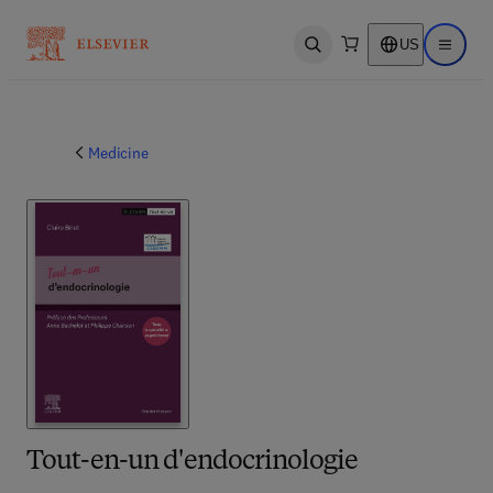
US
Open search
Open ma
Medicine
Tout-en-un d'endocrinologie