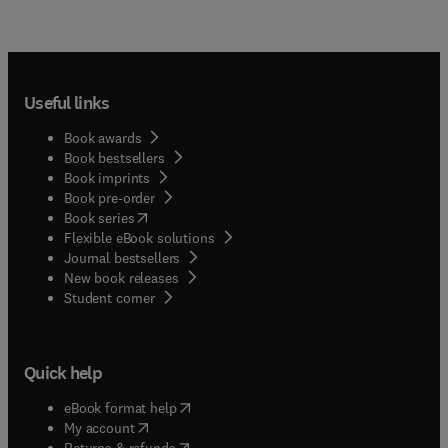
Useful links
Book awards
Book bestsellers
Book imprints
Book pre-order
(
opens in new tab/window
)
Book series
Flexible eBook solutions
Journal bestsellers
New book releases
(
opens in new tab/window
)
Student corner
Quick help
(
opens in new tab/window
)
eBook format help
(
opens in new tab/window
)
My account
(
opens in new tab/window
)
Returns & refunds