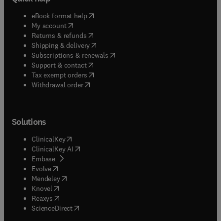
(
opens in new tab/window
)
eBook format help
(
opens in new tab/window
)
My account
(
opens in new tab/window
)
Returns & refunds
(
opens in new tab/window
)
Shipping & delivery
(
opens in new tab/window
)
Subscriptions & renewals
(
opens in new tab/window
)
Support & contact
(
opens in new tab/window
)
Tax exempt orders
Withdrawal order
Solutions
(
opens in new tab/window
)
ClinicalKey
(
opens in new tab/window
)
ClinicalKey AI
(
opens in new tab/window
)
Embase
(
opens in new tab/window
)
Evolve
(
opens in new tab/window
)
Mendeley
(
opens in new tab/window
)
Knovel
(
opens in new tab/window
)
Reaxys
(
opens in new tab/window
)
ScienceDirect