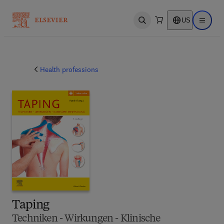
US
Open search
Open ma
Health professions
Taping
Techniken - Wirkungen - Klinische