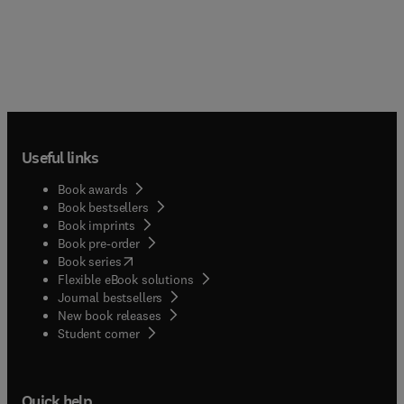
Useful links
Book awards
Book bestsellers
Book imprints
Book pre-order
(
opens in new tab/window
)
Book series
Flexible eBook solutions
Journal bestsellers
New book releases
(
opens in new tab/window
)
Student corner
Quick help