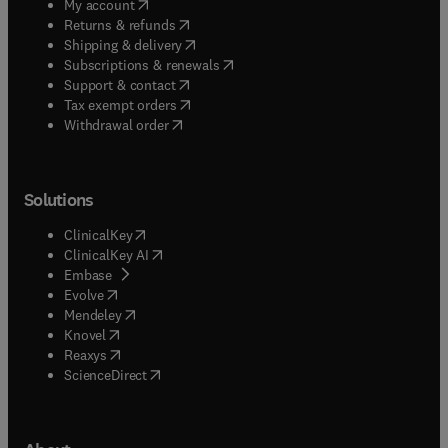
(
opens in new tab/window
)
My account
(
opens in new tab/window
)
Returns & refunds
(
opens in new tab/window
)
Shipping & delivery
(
opens in new tab/window
)
Subscriptions & renewals
(
opens in new tab/window
)
Support & contact
(
opens in new tab/window
)
Tax exempt orders
Withdrawal order
Solutions
(
opens in new tab/window
)
ClinicalKey
(
opens in new tab/window
)
ClinicalKey AI
(
opens in new tab/window
)
Embase
(
opens in new tab/window
)
Evolve
(
opens in new tab/window
)
Mendeley
(
opens in new tab/window
)
Knovel
(
opens in new tab/window
)
Reaxys
(
opens in new tab/window
)
ScienceDirect