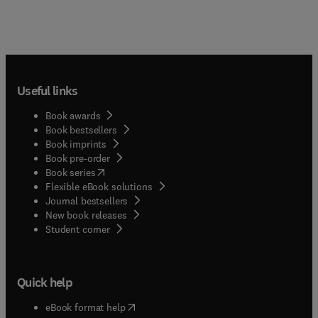
Useful links
Book awards
Book bestsellers
Book imprints
Book pre-order
(
opens in new tab/window
)
Book series
Flexible eBook solutions
Journal bestsellers
New book releases
(
opens in new tab/window
)
Student corner
Quick help
(
opens in new tab/window
)
eBook format help