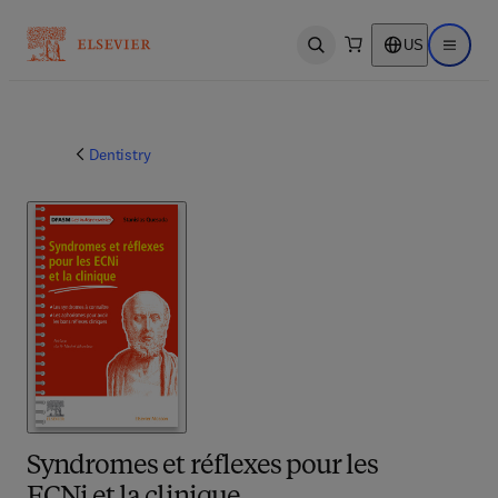
US
Open search
Open ma
Dentistry
Syndromes et réflexes pour les