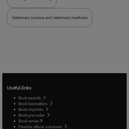
Veterinary science and veterinary medicine
Useful links
Book awards
Book bestsellers
Book imprints
Book pre-order
(
opens in new tab/window
)
Book series
Flexible eBook solutions