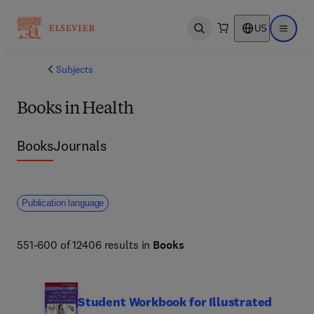
US
Open search
Open ma
Subjects
Books in Health
Books
Journals
Publication language
551-600 of 12406 results in
Books
Student Workbook for Illustrated