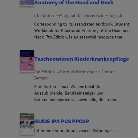
Anatomy of the Head and Neck
7th Edition
Margaret J. Fehrenbach
English
Corresponding to its associated textbook, Student
Workbook for Illustrated Anatomy of the Head and
Neck, 7th Edition, is an essential resource that
provides encompassing study materials and skills
practice focused on the complex structures of the
oral cavity. Offering a wide range of knowledge-
Taschenwissen Kinderkrankenpflege
building activities in an engaging format to
strengthen your knowledge of the structures,
2nd Edition
Cordula Kornberger + 1 more
terminology, and concepts of oral biology, this
German
workbook enhances your understanding and
Mini Karten – maxi Wissen!Ideal für
effectively prepares you for competency
Auszubildende, Berufseinsteiger und
examinations, leading to success in clinical
Berufseinsteigerinne... sowie alle, die in der
practice. (Answer keys available within instructor
pädiatrischen Pflege einen übersichtlichen
resources.)
Begleiter im Stationsalltag brauchen.Mit dem
Taschenwissen Kinderkrankenpflege haben Sie
GUIDE IPA PCS PPCSP
immer das Wichtigste griffbereit – kurz, klar und
Infirmière en pratique avancée Pathologies
praxisnah.Jede Karte liefert auf einen Blick alles,
chroniques stabilisées/ Prévention et