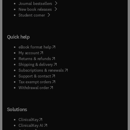
Journal bestsellers
New book releases
(
opens in new tab/window
)
Student corner
Quick help
(
opens in new tab/window
)
eBook format help
(
opens in new tab/window
)
My account
(
opens in new tab/window
)
Returns & refunds
(
opens in new tab/window
)
Shipping & delivery
(
opens in new tab/window
)
Subscriptions & renewals
(
opens in new tab/window
)
Support & contact
(
opens in new tab/window
)
Tax exempt orders
Withdrawal order
Solutions
(
opens in new tab/window
)
ClinicalKey
(
opens in new tab/window
)
ClinicalKey AI