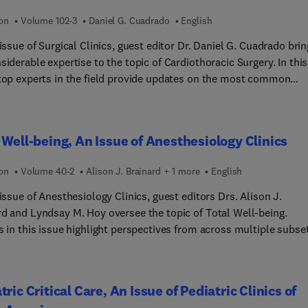
nce ? Quels patients allez-vous rencontrer ? Quels professionnel
nce, anytime, anywhere!
ion
Volume 102-3
Daniel G. Cuadrado
English
vous côtoyer ? Les compétences infirmières en lien avec les
ons cliniques récurrentes et les prises en charge thérapeutiques
 issue of Surgical Clinics, guest editor Dr. Daniel G. Cuadrado bri
rérequis en physiopathologie ; Les fiches pathologies déroulées
siderable expertise to the topic of Cardiothoracic Surgery. In this
n plan identique : définition, épidémiologie, étiologie, diagnostic,
 top experts in the field provide updates on the most common
ent et rubrique « conduite à tenir IDE » ; Les examens
res in cardiothoracic surgery, including articles on the lung, hea
mentaires les plus courants ; Tous les médicaments abordés d
st, as well as two articles on epidemiology that give an accurate
ge.
f heart disease.
 Well-being, An Issue of Anesthesiology Clinics
ion
Volume 40-2
Alison J. Brainard + 1 more
English
 issue of Anesthesiology Clinics, guest editors Drs. Alison J.
rd and Lyndsay M. Hoy oversee the topic of Total Well-being.
s in this issue highlight perspectives from across multiple subse
thesiology, including nutrition, arts and humanities, coaching, a
qualities of medicine. The editors’ goal is that readers will come
spired, informed, and excited to create an approach for total wel
tric Critical Care, An Issue of Pediatric Clinics of
hat can be tailored to their workplace and lives.