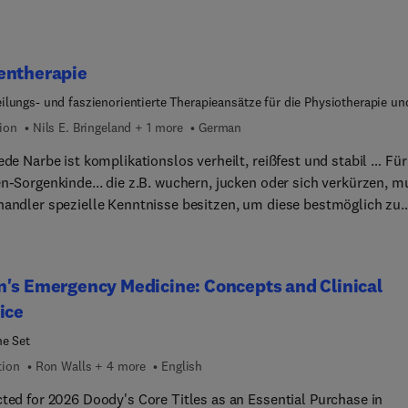
entherapie
lungs- und faszienorientierte Therapieansätze für die Physiotherapie un
rapie
ion
Nils E. Bringeland + 1 more
German
ede Narbe ist komplikationslos verheilt, reißfest und stabil … Für
en-Sorgenkinde... die z.B. wuchern, jucken oder sich verkürzen, m
handler spezielle Kenntnisse besitzen, um diese bestmöglich zu
ils Bringeland und David Boeger
ieren Sie über Bindegewebe, Wundheilung und gezielte
therapie. Sie zeigen präzise, wie Narben optimal behandelt werd
's Emergency Medicine: Concepts and Clinical
ispiele machen es Ihnen leicht, Zusammenhänge zu verstehen un
ice
emnarben der Patienten bestmöglich zu versorgen. Neu in der 2.
Grundlage der
e Set
len Evidenz neue Kapitel zu Narben & Schmerz, aponeurotische
tion
Ron Walls + 4 more
English
, epimysiale Faszie, (myo-)faszialen Körperketten, Cibionic-Syst
cted for 2026 Doody's Core Titles as an Essential Purchase in
nd aktualisierte Abbildungen Das Buch eignet sich für: