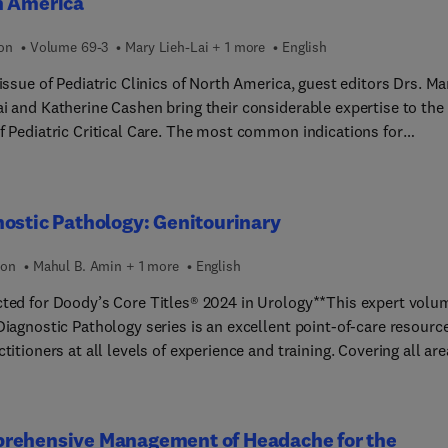
h America
ion
Volume 69-3
Mary Lieh-Lai + 1 more
English
 issue of Pediatric Clinics of North America, guest editors Drs. Ma
ai and Katherine Cashen bring their considerable expertise to the
of Pediatric Critical Care. The most common indications for
ion to the PICU include respiratory disease, cardiac disease, and
gic disorders. In this issue, top experts in the field provide curre
al knowledge about these admissions as well as other important
ostic Pathology: Genitourinary
l care admissions, including COVID-19.
ion
Mahul B. Amin + 1 more
English
cted for Doody’s Core Titles® 2024 in Urology**This expert volu
Diagnostic Pathology series is an excellent point-of-care resourc
ctitioners at all levels of experience and training. Covering all ar
tourinary pathology, it incorporates the most recent clinical,
gic, staging, and molecular knowledge in the field to provide a
ensive overview of all key issues relevant to today’s practice.
rehensive Management of Headache for the
illustrated and easy to use, the third edition of Diagnostic