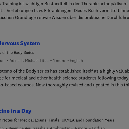
 Training ist wichtiger Bestandteil in der Therapie orthopädisch-
t... Verletzungen bzw. Erkrankungen. Dieses Buch vermittelt Ihn
tischen Grundlagen sowie Wissen über die praktische Durchführ
nings im Rahmen der Rehabilitation und Therapie. Dargestellt
 Basis aktuelle Trainingsmethoden
sdauertraining, Muskeltraining, aber auch Gangschulung, Trainin
Nervous System
 u.a. Befunderhebung und Testverfahren die Grundlagen der
therapie ausführliche Rahmentrainingsprogr... mit zahlreichen Te
 of the Body Series
ungssequenzen ein großes Spektrum funktionaler Übungen für v
ion
Adina T. Michael-Titus + 1 more
English
eitsbilder nach Wundheilungsphasen 137 Übungen mit
tems of the Body series has established itself as a highly valua
ekräftigen Fotos Online verfügbar: Hintergrundinformati... zu
ce for medical and other health science students following today
n Erkrankungen. Das Buch eignet sich für: Studierende
s-based courses. Now thoroughly revised and updated in this th
Sportwissensch... Physiotherapeut*inne... in Ausbildung und Prax
n, each volume presents the core knowledge of basic science and
l conditions that medical students need, providing a concise, full
ated view of each major body system that can be hard to find in 
ine in a Day
ionally arranged textbooks or other resources. Multiple case stud
late key principles to current practice, with links to clinical skills
n Notes for Medical Exams, Finals, UKMLA and Foundation Years
al investigation and therapeutics made clear throughout.Each (pri
ion
Berenice Aguirrezabala Armbruster + 4 more
English