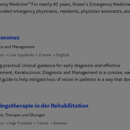
ncy Medicine**For nearly 40 years, Rosen’s Emergency Medicin
therapeuten Ergotherapeuten
ovided emergency physicians, residents, physician assistants, an
emergency medicine practitioners with authoritative, accessible, 
ensive information in this rapidly evolving field. The fully revis
dition delivers practical, evidence-based knowledge and specific
toconus
endations from clinical experts in a clear, precise format, with
 writing, current references, and extensive use of illustrations t
sis and Management
e definitive guidance for emergency conditions. With coverage
ion
Luis Izquierdo + 2 more
English
g from airway management and critical care through diagnosis an
g practical clinical guidance for early diagnosis and effective
ent of virtually every emergency condition, from highly complex 
ment, Keratoconus: Diagnosis and Management is a concise, ea
 and common, this award-winning, two-volume reference remain
 guide to help mitigate loss of vision in patients in a way that do
 choice for reliable, up-to-date information across the entire
erfere with quality of life. From early diagnosis and intervention
um of emergency medicine practice.
h the most up-to-date treatment and surgical approaches, this
idated reference covers the essential information needed by cor
ingstherapie in der Rehabilitation
s and specialists, general ophthalmologists, residents, and
trists.
e, Therapie und Übungen
ion
Ingo Froböse + 1 more
German