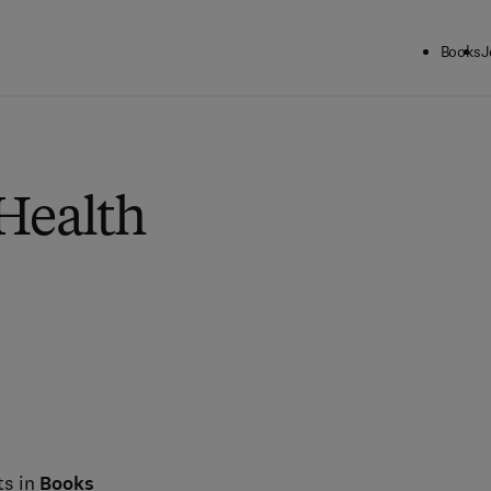
Books
J
 Health
ts in
Books