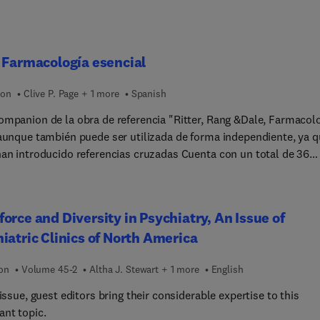
 Farmacología esencial
ion
Clive P. Page + 1 more
Spanish
ompanion de la obra de referencia "Ritter, Rang &Dale, Farmacol
 aunque también puede ser utilizada de forma independiente, ya 
han introducido referencias cruzadas Cuenta con un total de 36
los muy concisos en los que se presentan un gran número de tab
as explicativos, diagramas con el fin de resumir al máximo la
ción esencial Destaca la correlación clínica a través de unos
orce and Diversity in Psychiatry, An Issue of
de texto separados del resto y con fondo de color Incluye acceso
iatric Clinics of North America
om en el que se incluye acceso a banco de preguntas MCQ (todo 
ido en inglés)
ion
Volume 45-2
Altha J. Stewart + 1 more
English
 issue, guest editors bring their considerable expertise to this
ant topic.