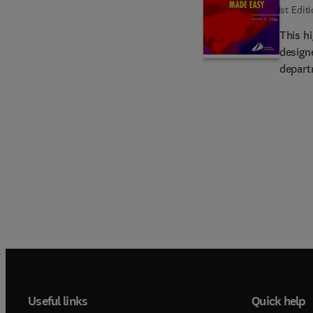
1st Edit
This hi
design
departments. It will cover the full
occur i
chest images. The x-rays will be an
whilst the
made t
medical
style o
in suc
Useful links
Quick help