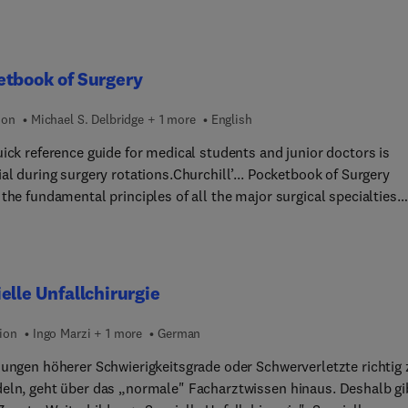
etbook of Surgery
ion
Michael S. Delbridge + 1 more
English
ick reference guide for medical students and junior doctors is
al during surgery rotations.Churchill’... Pocketbook of Surgery
the fundamental principles of all the major surgical specialties
ing aetiology, diagnosis and management, pre-operative and post
ive care. It includes an overview of important considerations suc
t, clinical audit, common operations, and provides a checklist of
ncy situations.Fully updated, succinct and clearly structured, th
elle Unfallchirurgie
st-have book that you will return to time and again.
ion
Ingo Marzi + 1 more
German
zungen höherer Schwierigkeitsgrade oder Schwerverletzte richtig 
eln, geht über das „normale" Facharztwissen hinaus. Deshalb gi