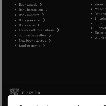
eBook f
Book awards
My acc
Book bestsellers
Returns
Book imprints
Shippin
Book pre-order
Subscri
(
opens in new tab/window
)
Book series
Support
Flexible eBook solutions
Tax exe
Journal bestsellers
Withdra
New book releases
(
opens in new tab/window
)
Student corner