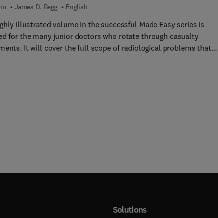
ion
James D. Begg
English
ghly illustrated volume in the successful Made Easy series is
ed for the many junior doctors who rotate through casualty
 scope of radiological problems that
n these units - orthopaedics, fractures, as well as abdominal and
notated with labels and line drawings,
 text will include tips on what to look for. Reference will also be
o other types of cases which may present in casualty, such as
 and surgical emergencies as well as a few paediatric cases. The
f the book will be lively reflecting the real life scenarios that occ
h departments.
Solutions