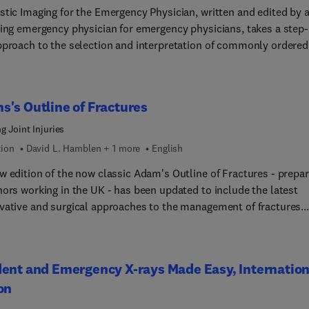
stic Imaging for the Emergency Physician, written and edited by 
arischer Fremdsprachenführer im Anhang mit gängigen
cing emergency physician for emergency physicians, takes a step
ierungen/Wörte... für das Patientengespräch auf Englisch,
pproach to the selection and interpretation of commonly ordered
isch, Italienisch, Spanisch, Polnisch, Serbo-kroatisch, Türkisch,
tic imaging tests. Dr. Joshua Broder presents validated clinical
ch.
on rules, describes time-efficient approaches for the emergency
an to identify critical radiographic findings that impact clinical
's Outline of Fractures
ment and discusses hot topics such as radiation risks, oral and 
st in abdominal CT, MRI versus CT for occult hip injury, and more
g Joint Injuries
stic Imaging for the Emergency Physician was awarded a 2011 P
tion
David L. Hamblen + 1 more
English
or Excellence for the best new publication in Clinical Medicine.
w edition of the now classic Adam's Outline of Fractures - prepa
hors working in the UK - has been updated to include the latest
vative and surgical approaches to the management of fractures.
le for medical undergraduates and trainee surgeons, as well as
and physiotherapists working in trauma services, this classic te
ues to offer a sound basis for the safe and effective management 
ent and Emergency X-rays Made Easy, Internation
oskeletal injuries.
on