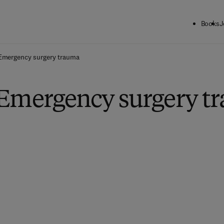
Books
J
Emergency surgery trauma
 Emergency surgery t