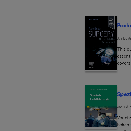
Pock
6th Edit
This qu
essenti
covers 
includ
operat
consen
emerge
Spezi
is a mu
2nd Edit
Verlet
behand