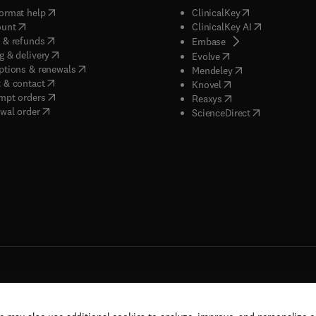
(
opens in new tab/window
)
(
opens in new ta
ormat help
ClinicalKey
(
opens in new tab/window
)
(
opens in new
ount
ClinicalKey AI
(
opens in new tab/window
)
 & refunds
(
opens in new tab/w
Embase
(
opens in new tab/window
)
g & delivery
(
opens in new tab/wi
Evolve
(
opens in new tab/window
)
ptions & renewals
(
opens in new tab
Mendeley
(
opens in new tab/window
)
 & contact
(
opens in new tab/wi
Knovel
(
opens in new tab/window
)
mpt orders
(
opens in new tab/w
Reaxys
wal order
(
opens in new 
ScienceDirect