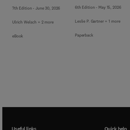
6th Edition
-
May 15, 2026
7th Edition
-
June 30, 2026
Leslie P. Gartner + 1 more
Ulrich Welsch + 2 more
Paperback
eBook
Useful links
Quick help