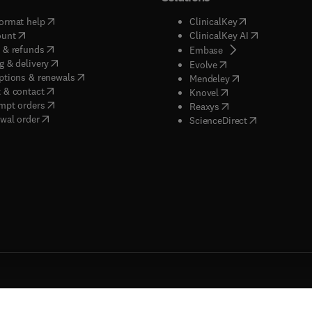
(
opens in new tab/window
)
(
opens in new ta
ormat help
ClinicalKey
(
opens in new tab/window
)
(
opens in new
ount
ClinicalKey AI
(
opens in new tab/window
)
 & refunds
(
opens in new tab/w
Embase
(
opens in new tab/window
)
g & delivery
(
opens in new tab/wi
Evolve
(
opens in new tab/window
)
ptions & renewals
(
opens in new tab
Mendeley
(
opens in new tab/window
)
 & contact
(
opens in new tab/wi
Knovel
(
opens in new tab/window
)
mpt orders
(
opens in new tab/w
Reaxys
wal order
(
opens in new 
ScienceDirect