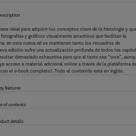
escription
ase ideal para adquirir los conceptos clave de la histología y qu
otografías y gráficos visualmente atractivos que facilitan la
na. en esta nueva ed se mantienen tanto los recuadros de
va edición sufre una actualización profunda de todos los capítu
resultar demasiado exhaustiva para que el texto sea “core”, aunq
uye acceso a material adicional online a través de la plataforma d
 con el e-book completo). Todo el contenido está en inglés.
ey features
e of contents
duct details