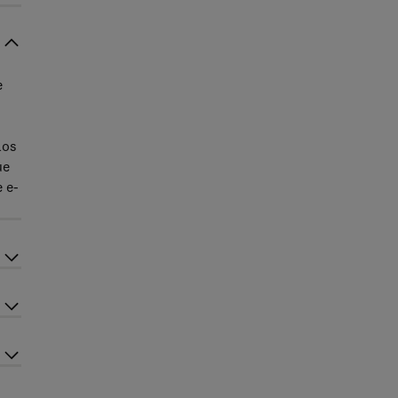
e
los
ue
e e-