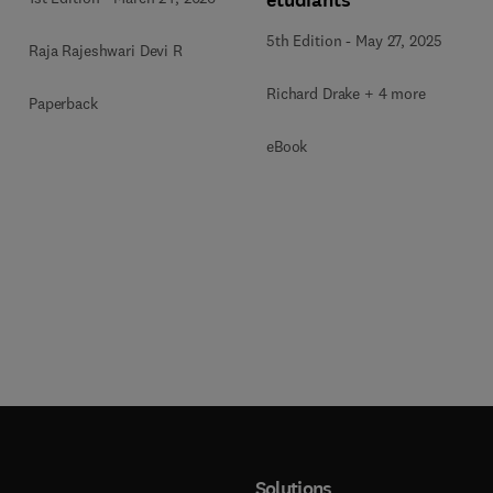
étudiants
5th Edition
-
May 27, 2025
Raja Rajeshwari Devi R
Richard Drake + 4 more
Paperback
eBook
Solutions