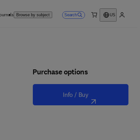
ournals
Search
Browse by subject
US
0 item
My accou
Purchase options
Info / Buy