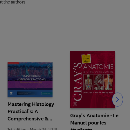
t the authors
Slide
Mastering Histology
Practical’s: A
Gray's Anatomie - Le
Comprehensive &
Manuel pour les
Sequential Guide
1st Edition
-
March 24, 2026