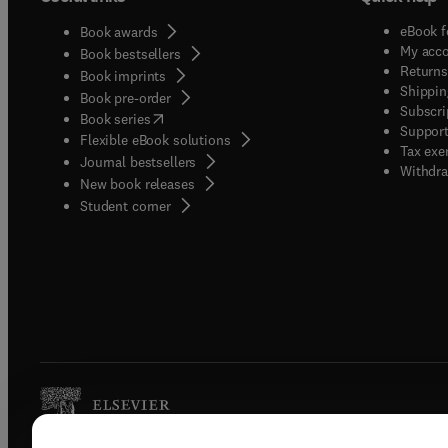
eBook f
Book awards
My acc
Book bestsellers
Returns
Book imprints
Shippin
Book pre-order
Subscri
(
opens in new tab/window
)
Book series
Support
Flexible eBook solutions
Tax exe
Journal bestsellers
Withdra
New book releases
(
opens in new tab/window
)
Student corner