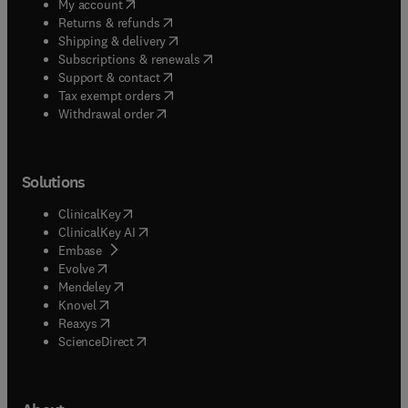
(
opens in new tab/window
)
My account
(
opens in new tab/window
)
Returns & refunds
(
opens in new tab/window
)
Shipping & delivery
(
opens in new tab/window
)
Subscriptions & renewals
(
opens in new tab/window
)
Support & contact
(
opens in new tab/window
)
Tax exempt orders
Withdrawal order
Solutions
(
opens in new tab/window
)
ClinicalKey
(
opens in new tab/window
)
ClinicalKey AI
(
opens in new tab/window
)
Embase
(
opens in new tab/window
)
Evolve
(
opens in new tab/window
)
Mendeley
(
opens in new tab/window
)
Knovel
(
opens in new tab/window
)
Reaxys
(
opens in new tab/window
)
ScienceDirect