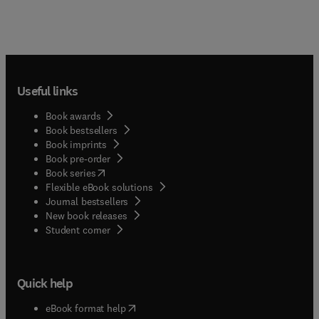
Useful links
Book awards
Book bestsellers
Book imprints
Book pre-order
(
opens in new tab/window
)
Book series
Flexible eBook solutions
Journal bestsellers
New book releases
(
opens in new tab/window
)
Student corner
Quick help
(
opens in new tab/window
)
eBook format help