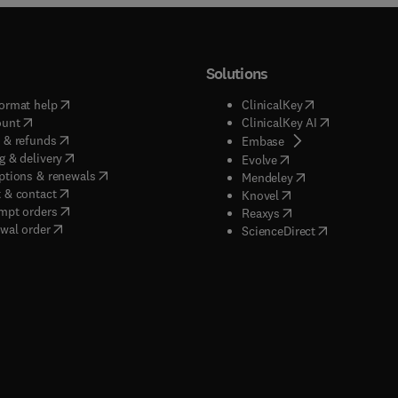
Solutions
(
opens in new tab/window
)
(
opens in new ta
ormat help
ClinicalKey
(
opens in new tab/window
)
(
opens in new
ount
ClinicalKey AI
(
opens in new tab/window
)
 & refunds
(
opens in new tab/w
Embase
(
opens in new tab/window
)
g & delivery
(
opens in new tab/wi
Evolve
(
opens in new tab/window
)
ptions & renewals
(
opens in new tab
Mendeley
(
opens in new tab/window
)
 & contact
(
opens in new tab/wi
Knovel
(
opens in new tab/window
)
mpt orders
(
opens in new tab/w
Reaxys
wal order
(
opens in new 
ScienceDirect