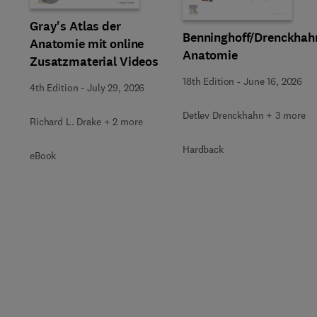
Gray's Atlas der
Benninghoff/Drenckhah
Anatomie mit online
Anatomie
Zusatzmaterial Videos
18th Edition
-
June 16, 2026
4th Edition
-
July 29, 2026
Detlev Drenckhahn + 3 more
Richard L. Drake + 2 more
Hardback
eBook