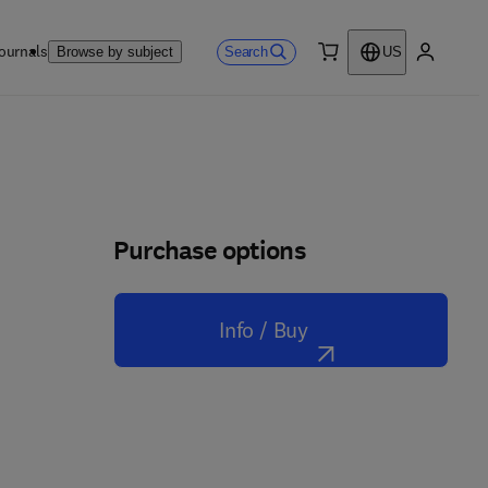
ournals
Search
Browse by subject
US
0 item
My accou
Purchase options
Info / Buy