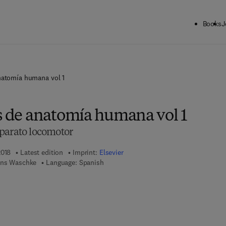
Books
J
natomía humana vol 1
as de anatomía humana vol 1
parato locomotor
2018
Latest edition
Imprint:
Elsevier
Jens Waschke
Language: Spanish