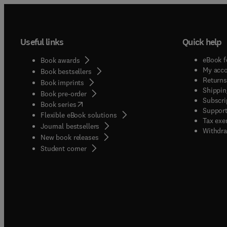
Useful links
Quick help
eBook f
Book awards
My acc
Book bestsellers
Returns
Book imprints
Shippin
Book pre-order
Subscri
(
opens in new tab/window
)
Book series
Support
Flexible eBook solutions
Tax exe
Journal bestsellers
Withdra
New book releases
(
opens in new tab/window
)
Student corner