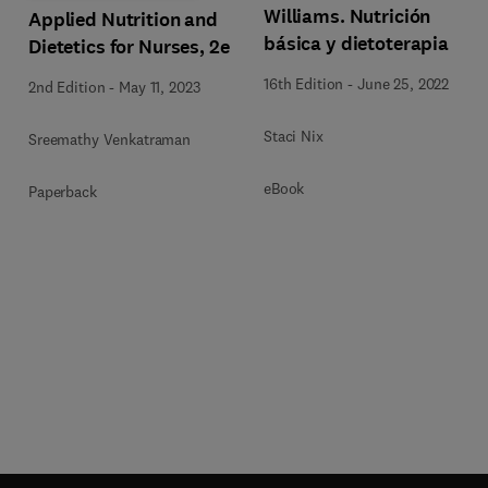
Williams. Nutrición
Applied Nutrition and
básica y dietoterapia
Dietetics for Nurses, 2e
16th Edition
-
June 25, 2022
2nd Edition
-
May 11, 2023
Staci Nix
Sreemathy Venkatraman
eBook
Paperback