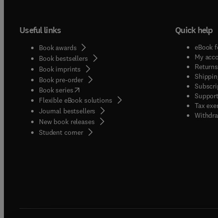
Useful links
Quick help
eBook f
Book awards
My acc
Book bestsellers
Returns
Book imprints
Shippin
Book pre-order
Subscri
(
opens in new tab/window
)
Book series
Support
Flexible eBook solutions
Tax exe
Journal bestsellers
Withdra
New book releases
(
opens in new tab/window
)
Student corner