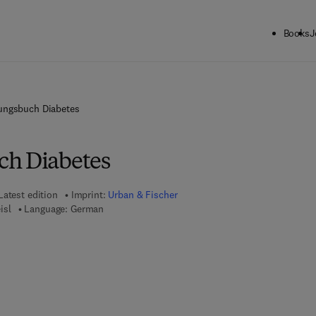
Books
J
ungsbuch Diabetes
ch Diabetes
Latest edition
Imprint:
Urban & Fischer
isl
Language: German