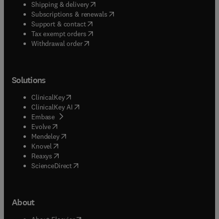
(
opens in new tab/window
)
Shipping & delivery
(
opens in new tab/window
)
Subscriptions & renewals
(
opens in new tab/window
)
Support & contact
(
opens in new tab/window
)
Tax exempt orders
Withdrawal order
Solutions
(
opens in new tab/window
)
ClinicalKey
(
opens in new tab/window
)
ClinicalKey AI
(
opens in new tab/window
)
Embase
(
opens in new tab/window
)
Evolve
(
opens in new tab/window
)
Mendeley
(
opens in new tab/window
)
Knovel
(
opens in new tab/window
)
Reaxys
(
opens in new tab/window
)
ScienceDirect
About
(
opens in new tab/window
)