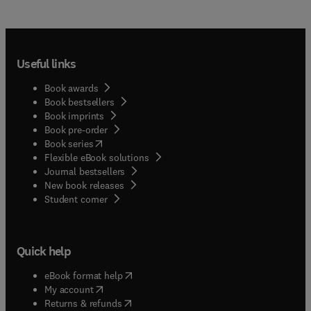
Useful links
Book awards
Book bestsellers
Book imprints
Book pre-order
(
opens in new tab/window
)
Book series
Flexible eBook solutions
Journal bestsellers
New book releases
(
opens in new tab/window
)
Student corner
Quick help
(
opens in new tab/window
)
eBook format help
(
opens in new tab/window
)
My account
(
opens in new tab/window
)
Returns & refunds