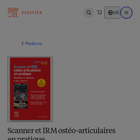
US
Open search
Open ma
Medicine
Scanner et IRM ostéo-articulaires