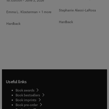
1st Edition
-
June 3, 2026
Stephanie Alessi-LaRosa
Emma L. Klosterman + 1 more
Hardback
Hardback
Useful links
Book awards
Book bestsellers
Book imprints
Book pre-order