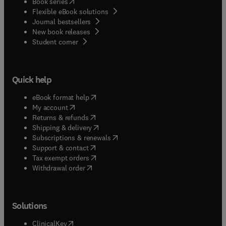
(
opens in new tab/window
)
Book series
Flexible eBook solutions
Journal bestsellers
New book releases
(
opens in new tab/window
)
Student corner
Quick help
(
opens in new tab/window
)
eBook format help
(
opens in new tab/window
)
My account
(
opens in new tab/window
)
Returns & refunds
(
opens in new tab/window
)
Shipping & delivery
(
opens in new tab/window
)
Subscriptions & renewals
(
opens in new tab/window
)
Support & contact
(
opens in new tab/window
)
Tax exempt orders
Withdrawal order
Solutions
(
opens in new tab/window
)
ClinicalKey