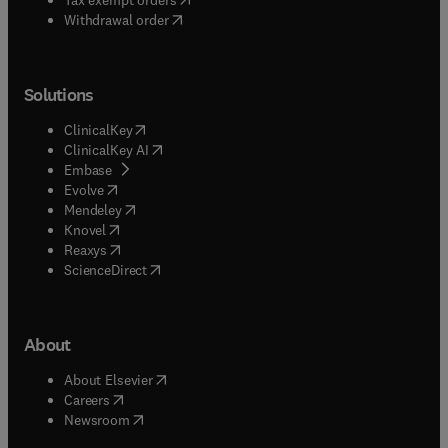
Withdrawal order
Solutions
(
opens in new tab/window
)
ClinicalKey
(
opens in new tab/window
)
ClinicalKey AI
(
opens in new tab/window
)
Embase
(
opens in new tab/window
)
Evolve
(
opens in new tab/window
)
Mendeley
(
opens in new tab/window
)
Knovel
(
opens in new tab/window
)
Reaxys
(
opens in new tab/window
)
ScienceDirect
About
(
opens in new tab/window
)
About Elsevier
(
opens in new tab/window
)
Careers
(
opens in new tab/window
)
Newsroom