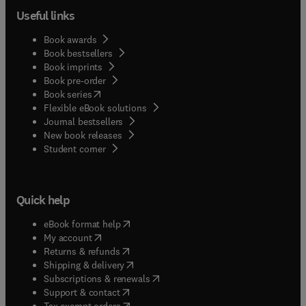
Useful links
Book awards
Book bestsellers
Book imprints
Book pre-order
(
opens in new tab/window
)
Book series
Flexible eBook solutions
Journal bestsellers
New book releases
(
opens in new tab/window
)
Student corner
Quick help
(
opens in new tab/window
)
eBook format help
(
opens in new tab/window
)
My account
(
opens in new tab/window
)
Returns & refunds
(
opens in new tab/window
)
Shipping & delivery
(
opens in new tab/window
)
Subscriptions & renewals
(
opens in new tab/window
)
Support & contact
(
opens in new tab/window
)
Tax exempt orders