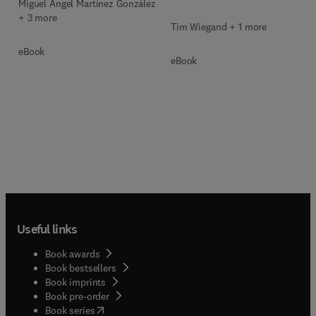
Miguel Ángel Martínez González
+ 3 more
Tim Wiegand + 1 more
eBook
eBook
Useful links
Book awards
Book bestsellers
Book imprints
Book pre-order
(
opens in new tab/window
)
Book series