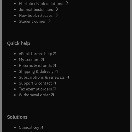
Flexible eBook solutions
Journal bestsellers
New book releases
(
opens in new tab/window
)
Student corner
Quick help
(
opens in new tab/window
)
eBook format help
(
opens in new tab/window
)
My account
(
opens in new tab/window
)
Returns & refunds
(
opens in new tab/window
)
Shipping & delivery
(
opens in new tab/window
)
Subscriptions & renewals
(
opens in new tab/window
)
Support & contact
(
opens in new tab/window
)
Tax exempt orders
Withdrawal order
Solutions
(
opens in new tab/window
)
ClinicalKey