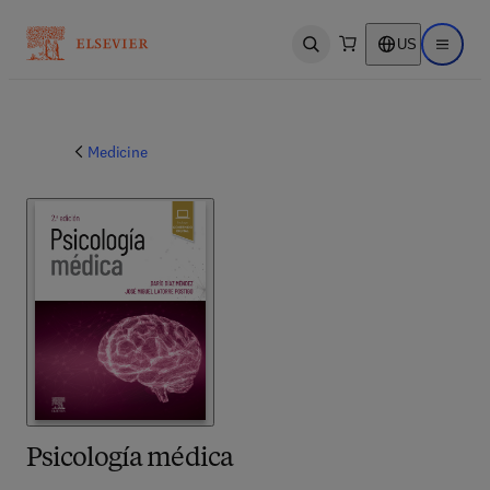
US
Open search
Open ma
Medicine
Psicología médica