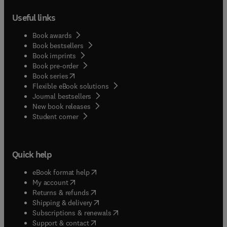
Useful links
Book awards
Book bestsellers
Book imprints
Book pre-order
(
opens in new tab/window
)
Book series
Flexible eBook solutions
Journal bestsellers
New book releases
(
opens in new tab/window
)
Student corner
Quick help
(
opens in new tab/window
)
eBook format help
(
opens in new tab/window
)
My account
(
opens in new tab/window
)
Returns & refunds
(
opens in new tab/window
)
Shipping & delivery
(
opens in new tab/window
)
Subscriptions & renewals
(
opens in new tab/window
)
Support & contact