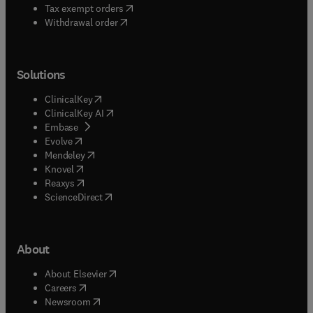
(
opens in new tab/window
)
Tax exempt orders
Withdrawal order
Solutions
(
opens in new tab/window
)
ClinicalKey
(
opens in new tab/window
)
ClinicalKey AI
(
opens in new tab/window
)
Embase
(
opens in new tab/window
)
Evolve
(
opens in new tab/window
)
Mendeley
(
opens in new tab/window
)
Knovel
(
opens in new tab/window
)
Reaxys
(
opens in new tab/window
)
ScienceDirect
About
(
opens in new tab/window
)
About Elsevier
(
opens in new tab/window
)
Careers
(
opens in new tab/window
)
Newsroom